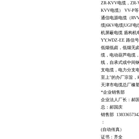
ZR-KVV
电缆，
ZR-
KVV
电缆）
VV-P
等
通信电源电缆（
RV
缆
|6KV
电缆
|UGF
电
机屏蔽电缆 盾构机
YY,WDZ-EE
路信号
低烟低卤，低烟无
缆，电动葫芦电缆
线，自承式或中间
支电缆，电力分支电
至上
”
的办厂宗旨，
天津市电缆总厂橡
*企业销售部
企业法人厂长：郝
总：郝
国庆
销售部
1
3
833
65734
：
(自动传真）
证书：齐全