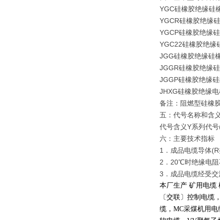
YGC硅橡胶绝缘硅
YGCR硅橡胶绝缘
YGCP硅橡胶绝缘
YGC22硅橡胶绝
JGG硅橡胶绝缘硅
JGGR硅橡胶绝缘
JGGP硅橡胶绝缘
JHXG硅橡胶绝缘
备注：阻燃型硅橡
五：代号名称和含
代号含义Y系列代号
六：主要技术指标
1．成品电缆导体(R
2．20℃时绝缘电阻不
3．成品电缆经受交流5
本厂生产 矿用电缆
〔交联〕控制电缆
缆，
MC
采煤机用电