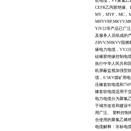
软电缆，
VV
聚氯乙
CEFR
乙丙胶绝缘、
MY
，
MYP
，
MC
，
MHYVRP,MKVV,M
YJV22
等产品已广泛
及服务人员组成的
ZRVV,NHKVV
阻燃
缘电力电缆，
VV22
硅橡胶绝缘控制电
执行中华人民共和
机屏蔽监视加强型
缆，
0.5KV
煤矿用电
压橡套软电缆和
750
橡套软电缆适用于
电力电缆分为聚氯
于城市改造和建设
用广泛。 塑料控制
合使用的聚氯乙烯
电缆解释：非标电缆