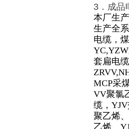
3．成品电
本厂生产
生产全
电缆，
YC,YZW
套扁电
ZRVV,N
MCP
采
VV
聚氯
缆，
YJV
聚乙烯
乙烯、
Y