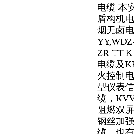
电缆 本
盾构机电
烟无卤
YY,WDZ
ZR-TT-K
电缆及
K
火控制电
型仪表信
缆，
KV
阻燃双
钢丝加强
缆，也有