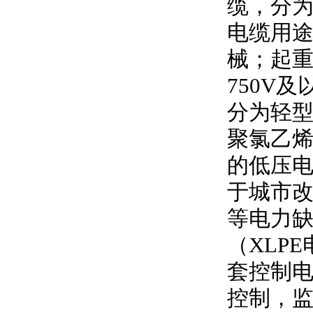
缆，分
电缆用
械；起
750V
及
分为轻型
聚氯乙
的低压
于城市
等电力
（
XLPE
套控制
控制，