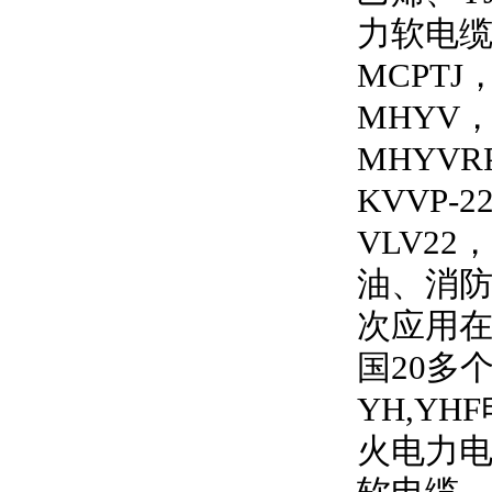
力软电
MCPTJ
MHYV
MHYVRP
KVVP-2
VLV22
，
油、消
次应用
国
20
多
YH,YHF
火电力