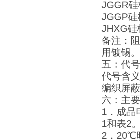
JGGR
JGGP
JHXG
备注：阻
用镀锡
五：代
代号含义
编织屏蔽
六：主
1．成品
1和表2
2．20℃