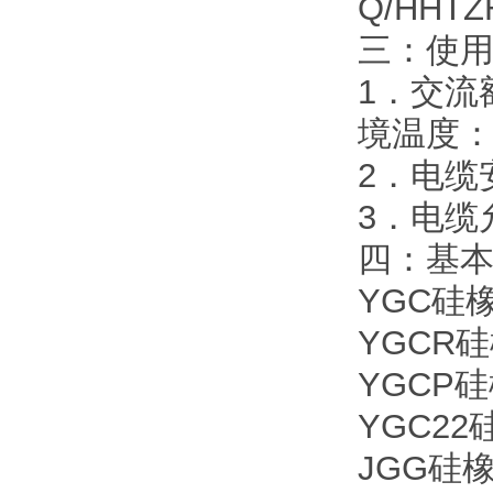
Q/HHT
三：使
1．交流额
境温度：
2．电缆
3．电缆
四：基
YGC硅
YGCR
YGCP
YGC2
JGG硅