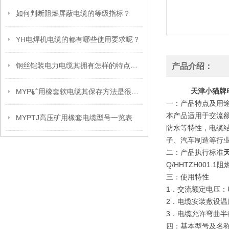
如何判断阻燃屏蔽电缆的等级指标？
YH电焊机电缆的都有哪些使用要求呢？
钢丝铠装电力电缆其拥有怎样的特点呢？
产品介绍：
天津小猫牌电
MYP矿用橡套软电缆其保存方法是很有讲究的
一：产品特点及用途
本产品适用于交流额
MYPTJ高压矿用橡套电缆型号一览表
防水等特性，电缆
子、汽车制造等行
二：产品执行标准
Q/HHTZH001.
三：使用特性
1．交流额定电压：U0
2．电缆安装敷设温
3．电缆允许弯曲半
四：基本型号及名