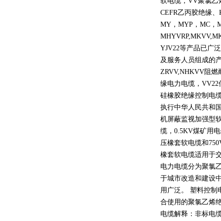
软电缆，
VV
聚氯乙
CEFR
乙丙胶绝缘、
MY
，
MYP
，
MC
，
MHYVRP,MKVV,M
YJV22
等产品已广泛
及服务人员组成的
ZRVV,NHKVV
阻燃
缘电力电缆，
VV22
硅橡胶绝缘控制电
执行中华人民共和
机屏蔽监视加强型
缆，
0.5KV
煤矿用电
压橡套软电缆和
750
橡套软电缆适用于
电力电缆分为聚氯
于城市改造和建设
用广泛。 塑料控制
合使用的聚氯乙烯
电缆解释：非标电缆