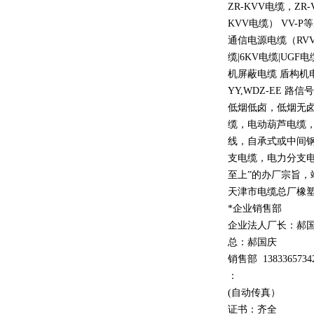
ZR-KVV
电缆，
ZR-
KVV
电缆）
VV-P
等
通信电源电缆（
RV
缆
|6KV
电缆
|UGF
电
机屏蔽电缆 盾构机
YY,WDZ-EE
路信号
低烟低卤，低烟无
缆，电动葫芦电缆
线，自承式或中间
支电缆，电力分支电
至上
”
的办厂宗旨，
天津市电缆总厂橡
*企业销售部
企业法人厂长：郝
总：郝
国庆
销售部
1
3
833
65734
：
(自动传真）
证书：齐全