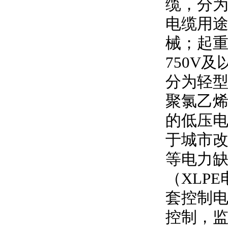
缆，分
电缆用
械；起
750V
及
分为轻型
聚氯乙
的低压
于城市
等电力
（
XLPE
套控制
控制，