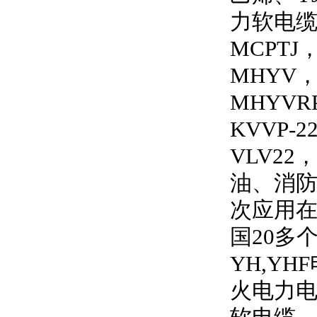
力软电
MCPTJ
MHYV
MHYVRP
KVVP-2
VLV22
，
油、消
次应用
国
20
多
YH,YHF
火电力