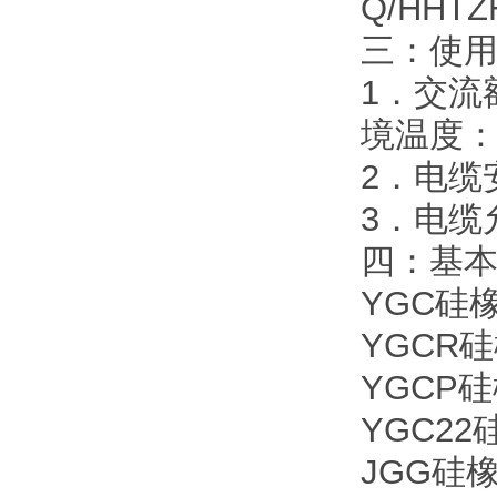
Q/HHT
三：使
1．交流额
境温度：
2．电缆
3．电缆
四：基
YGC硅
YGCR
YGCP
YGC2
JGG硅