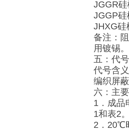
JGGR
JGGP
JHXG
备注：阻
用镀锡
五：代
代号含义
编织屏蔽
六：主
1．成品
1和表2
2．20℃