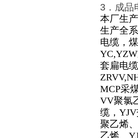
3．成品电
本厂生产
生产全
电缆，
YC,YZW
套扁电
ZRVV,N
MCP
采
VV
聚氯
缆，
YJV
聚乙烯
乙烯、
Y