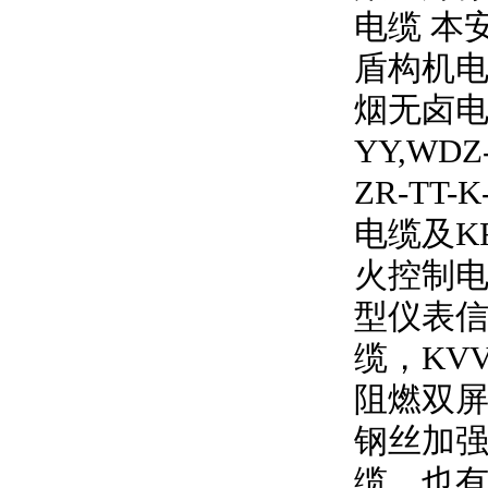
电缆 本
盾构机电
烟无卤
YY,WDZ
ZR-TT-K
电缆及
K
火控制电
型仪表信
缆，
KV
阻燃双
钢丝加强
缆，也有