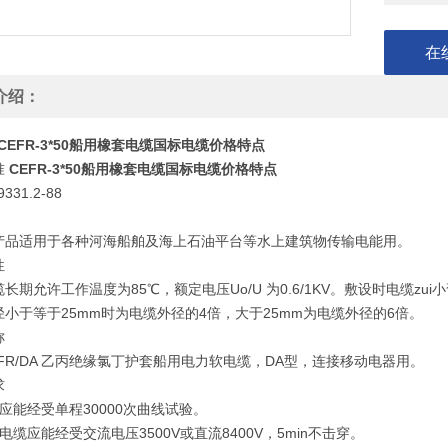
在
介绍：
CEFR-3*50船用橡套电缆国标电缆价格特点
准
CEFR-3*50船用橡套电缆国标电缆价格特点
31.2-88
适用于各种河海船舶及海上石油平台等水上建筑物传输电能用。
性
允许工作温度为85℃，额定电压Uo/U 为0.6/1KV。敷设时电缆z
径小于等于25mm时为电缆外径的4倍，大于25mm为电缆外径的6倍。
称
R/DA 乙丙绝缘氯丁护套船用电力软电缆，DA型，连接移动电器用。
求
能经受单程30000次曲线试验。
应能经受交流电压3500V或直流8400V，5min不击穿。