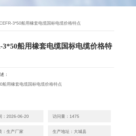
RCEFR-3*50船用橡套电缆国标电缆价格特点
R-3*50船用橡套电缆国标电缆价格特
述：
3*50船用橡套电缆国标电缆价格特点
许工作温度为85℃，额定电压Uo/U 为0.6/1KV。敷设时
弯曲半径如下：金属屏蔽铠装型为电缆外径的6倍。非铠装型，
2026-06-20
访问量：1475
于25mm时为电缆外径的4倍，大于25mm为电缆外径的6
质：生产厂家
生产地址：大城县