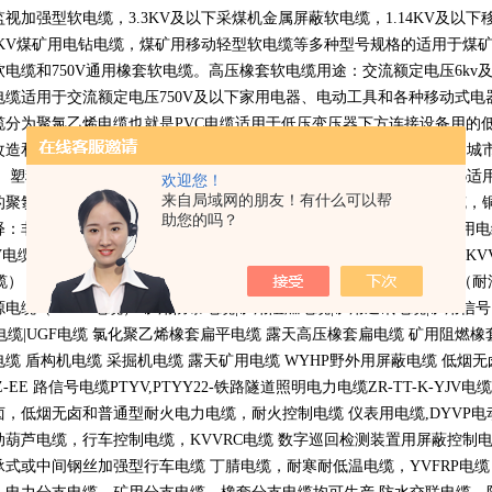
监视加强型软电缆，
3.3KV
及以下采煤机金属屏蔽软电缆，
1.14KV
及以下
KV
煤矿用电钻电缆，煤矿用移动轻型软电缆等多种型号规格的适用于煤
软电缆和
750V
通用橡套软电缆。高压橡套软电缆用途：交流额定电压
6kv
电缆适用于交流额定电压
750V
及以下家用电器、电动工具和各种移动式电
缆分为聚氯乙烯电缆也就是
PVC
电缆适用于低压变压器下方连接设备用的
改造和建设中地下电力网络铺设用的连接介质，西部开发等电力缺乏和城
。 塑料控制电缆全称聚氯乙烯绝缘和护套控制电缆执行标准
GB9330-86
适
欢迎您！
来自局域网的朋友！有什么可以帮
的聚氯乙烯绝缘和护套的电缆工作温度为
70
摄氏度它分为铜丝屏蔽电缆，
助您的吗？
释：非标电缆，特种需要的电线电缆产品 非国标电缆（布标电缆） 船用
V
电缆，
ZR-VV
电缆） 耐火电缆（耐火控制电缆，耐火电力电缆，
NH-KV
缆）
VV-P
等屏蔽电力电缆 钢丝加强型电缆（
YC-J
电缆） 野外用电缆（耐
源电缆（
RVVZ
电缆） 矿用防暴电缆
|
矿用阻燃电缆
|
矿用通讯电缆
|
矿用信号
电缆
|UGF
电缆 氯化聚乙烯橡套扁平电缆 露天高压橡套扁电缆 矿用阻燃橡
电缆 盾构机电缆 采掘机电缆 露天矿用电缆
WYHP
野外用屏蔽电缆 低烟
Z-EE
路信号电缆
PTYV,PTYY22-
铁路隧道照明电力电缆
ZR-TT-K-YJV
电缆
卤，低烟无卤和普通型耐火电力电缆，耐火控制电缆 仪表用电缆
,DYVP
电
动葫芦电缆，行车控制电缆，
KVVRC
电缆 数字巡回检测装置用屏蔽控制
承式或中间钢丝加强型行车电缆 丁腈电缆，耐寒耐低温电缆，
YVFRP
电缆