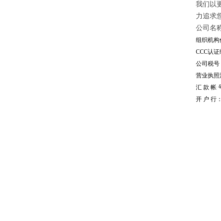
我们以
力追求
公司名
组织机构代
CCC认证编
公司税号：1
营业执照注册
汇 款 帐 号
开 户 