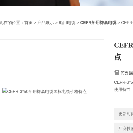
现在的位置：
首页
>
产品展示
>
船用电缆
>
CEFR船用橡套电缆
> CEF
CEF
点
简要描
CEFR-
使用特性
电缆长期允
电缆Z小
更新时间：
外径小于等
倍。
厂商性