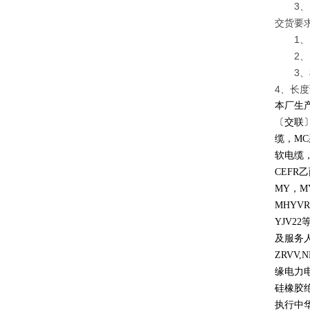
3、电
交货要
1、电
2、允
3、根
4、长度
本厂生
〔交联
缆，
MC
软电缆
CEFR
乙
MY
，
M
MHYVR
YJV22
及服务
ZRVV,
缘电力
硅橡胶
执行中