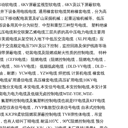
移动软电缆，
6KV
屏蔽监视型软电缆，
6KV
及以下屏蔽软电
矿井下设备用电线电缆
.
通用橡套软电缆简称橡套电缆，分为高
及以下移动配电装置及矿山采掘机械；起重运输机械等。低压
器设备用其中分为轻型、中型和重型三种型号电缆。 塑料绝缘
低压电缆和交联聚乙烯电缆三层共挤的高中压电力电缆主要用
市美观电缆从架空转入地下中低压交流电缆（
XLPE
电缆）应
用于交流额定电压
750V
及以下控制，监控回路及保护线路等场
铜带屏蔽电缆，铠装电缆及阻燃或耐火性质的控制电缆。 特种
电缆（
CEFR
电缆） 阻燃电缆（阻燃控制电缆，阻燃电力电缆，
V
电缆，
NH-VV
电缆） 低烟低卤电缆（
DLD-VV
电缆，
DLD
－
油，耐磨）
YCW
电缆，
YZW
电缆 焊把线 计算机电缆 橡套线
电缆
|
矿用通信电缆 高压橡套电缆
|
高压矿用电缆
|10KV
电
套预分支电缆 本安电缆
,
本安信号电缆
,
本安控制电缆
,
本安计算
无卤电力电力电缆及低烟无卤控制电缆
WDZ-YDE,WDZ-
 氟塑料控制电缆及氟塑料控制电缆也就是
FF
电缆及
KFF
电缆
动型仪表信号电缆，
JYVP
集散型仪表信号电缆 自承式控制电
电缆
KJCPR
柔软阻燃双屏蔽控制电缆
TVR
弹性体电缆，吊篮
，也有人错叫丁晴电缆 耐温
105
℃
，90
℃
阻燃控制电缆 预分