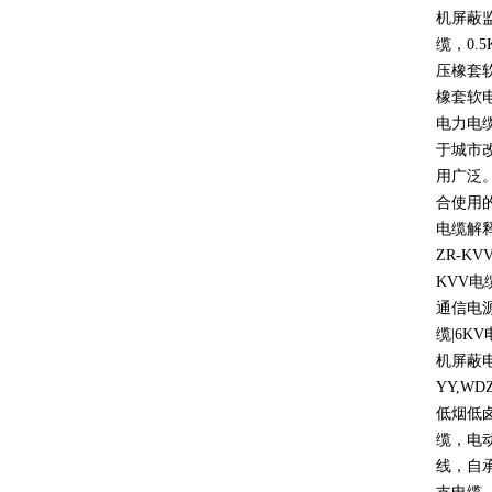
机屏蔽
缆，
0.5
压橡套
橡套软
电力电
于城市
用广泛
合使用
电缆解
ZR-KV
KVV
电
通信电
缆
|6KV
机屏蔽
YY,WD
低烟低
缆，电
线，自