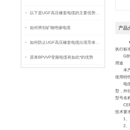
以下是UGF高压橡套电缆的主要优势所在
如何辨别矿物绝缘电缆
产品
如何防止UGF高压橡套电缆出现导体氧化呢？
执行标
GB93
原来BPVVP变频电缆有如此*的优势
用途
本产品
使用特
电缆长期
型，外
型号名
CEF
技术要
1、应
2、电缆