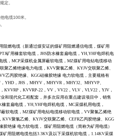
的规定。
他电缆100米。
%。
煤矿用阻燃电缆（新通过煤安证的煤矿用阻燃通信电缆，煤矿用
PTJ
矿用橡套软电缆，
JHS
防水橡套扁电缆，
YH,YHF
电焊机电
电线，
MCP
采煤机金属屏蔽软电缆，
MZ
煤矿用电钻电缆移动
联聚乙烯绝缘电力电缆，
KVV
聚氯乙烯、
KYJV
交联聚乙烯、
VV
乙丙胶绝缘、
KGG
硅橡胶绝缘 电力软电缆，主要规格有
F
，
YHD
，
JHS
，
MHYV
，
MHYVR
，
MHY32
、
MHYVP
、
，
KVVRP
，
KVVRP-22
，
VV
，
VV22
，
VLV
，
VLV22
，
YJV
，
产业和现代化工程配套，并多次应用在重点建设项目中，销售
水橡套扁电缆，
YH,YHF
电焊机电缆，
MC
采煤机用电缆，
屏蔽软电缆，
MZ
煤矿用电钻电缆移动软电缆，
VV
聚氯乙烯绝
，
KVV
聚氯乙烯、
KYJV
交联聚乙烯、
CEFR
乙丙胶绝缘、
KGG
橡胶绝缘 电力软电缆， 煤矿用阻燃电缆（简称为矿用电缆）
煤矿用阻燃电缆包括
3.3KV
及以下采煤机软电缆，
1.14KV
采煤