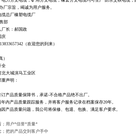
，电力分支电缆，矿用分支电缆，橡套分支电缆均可生产 防水交联电缆，防鼠
办厂宗旨，竭诚为用户服务。
电缆总厂橡塑电缆厂
销售部
人厂长：郝国政
国庆
1
3
833
657342
（欢迎您的到来）
真）
齐全
河北大城演马工业区
郑重声明：
订产品质量保障书，承诺-不合格产品绝不出厂。
年内产品质量跟踪服务，并将客户服务记录在档案保存20年。
因产品质量问题，我公司将保修、包退、包换、满足客户要求。
；用户*信誉*质量*
念；把的产品交到客户手中