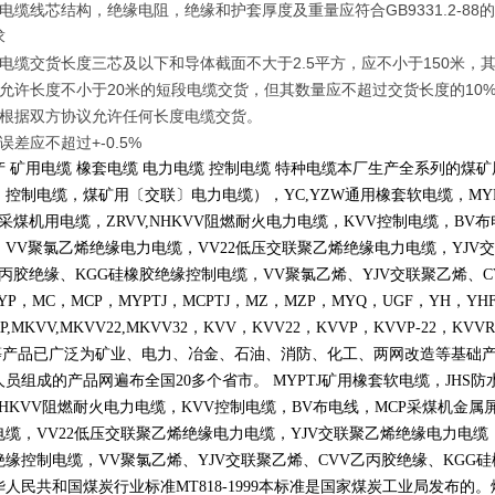
缆线芯结构，绝缘电阻，绝缘和护套厚度及重量应符合GB9331.2-88
求
缆交货长度三芯及以下和导体截面不大于2.5平方，应不小于150米，其
许长度不小于20米的短段电缆交货，但其数量应不超过交货长度的10
据双方协议允许任何长度电缆交货。
误差应不超过+-0.5%
产 矿用电缆 橡套电缆 电力电缆 控制电缆 特种电缆本厂生产全系列的
〕控制电缆，煤矿用〔交联〕电力电缆），
YC,YZW
通用橡套软电缆，
MY
采煤机用电缆，
ZRVV,NHKVV
阻燃耐火电力电缆，
KVV
控制电缆，
BV
布
，
VV
聚氯乙烯绝缘电力电缆，
VV22
低压交联聚乙烯绝缘电力电缆，
YJV
交
丙胶绝缘、
KGG
硅橡胶绝缘控制电缆，
VV
聚氯乙烯、
YJV
交联聚乙烯、
C
YP
，
MC
，
MCP
，
MYPTJ
，
MCPTJ
，
MZ
，
MZP
，
MYQ
，
UGF
，
YH
，
YH
P,MKVV,MKVV22,MKVV32
，
KVV
，
KVV22
，
KVVP
，
KVVP-22
，
KVVR
等产品已广泛为矿业、电力、冶金、石油、消防、化工、两网改造等基础
人员组成的产品网遍布全国
20
多个省市。
MYPTJ
矿用橡套软电缆，
JHS
防
NHKVV
阻燃耐火电力电缆，
KVV
控制电缆，
BV
布电线，
MCP
采煤机金属
电缆，
VV22
低压交联聚乙烯绝缘电力电缆，
YJV
交联聚乙烯绝缘电力电缆
绝缘控制电缆，
VV
聚氯乙烯、
YJV
交联聚乙烯、
CVV
乙丙胶绝缘、
KGG
硅
华人民共和国煤炭行业标准
MT818-1999
本标准是国家煤炭工业局发布的。