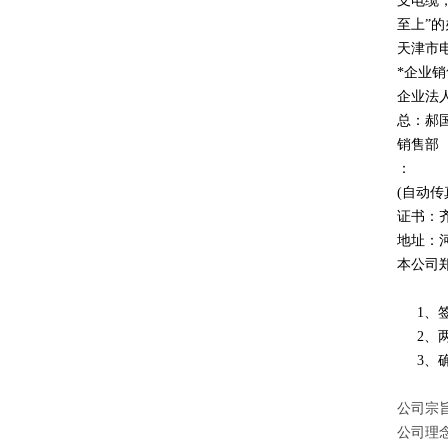
支电缆
至上
”
的
天津市
*企业
企业法
总：郝
销售部
：
(自动传
证书：
地址：
本公司
1、签
2、两
3、确
公司宗旨
公司理