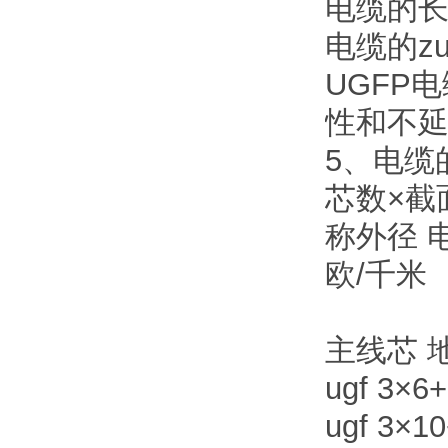
电缆的长
电缆的z
UGFP
性和不
5、电缆
芯数×截
称外径 
欧/千米
主线芯 
ugf 3×6+
ugf 3×10