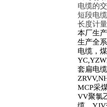
电缆的交
短段电缆
长度计量
本厂生产
生产全
电缆，
YC,YZW
套扁电
ZRVV,N
MCP
采
VV
聚氯
缆，
YJV