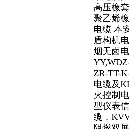
高压橡
聚乙烯橡
电缆 本
盾构机电
烟无卤
YY,WDZ
ZR-TT-K
电缆及
K
火控制电
型仪表信
缆，
KV
阻燃双