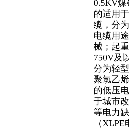
0.5KV
煤
的适用
缆，分
电缆用
械；起
750V
及
分为轻型
聚氯乙
的低压
于城市
等电力
（
XLPE