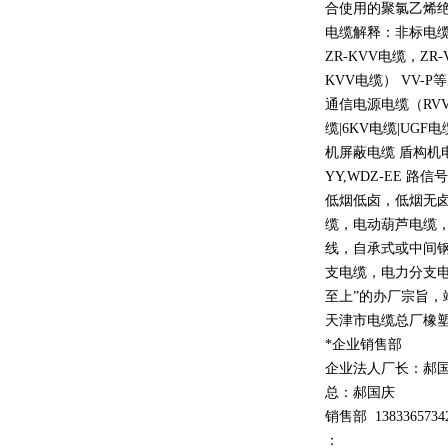
合使用的聚氯乙烯
电缆解释：非标电缆
ZR-KVV
电缆，
ZR-
KVV
电缆）
VV-P
等
通信电源电缆（
RV
缆
|6KV
电缆
|UGF
电
机屏蔽电缆 盾构机
YY,WDZ-EE
路信号
低烟低卤，低烟无
缆，电动葫芦电缆
线，自承式或中间
支电缆，电力分支电
至上
”
的办厂宗旨，
天津市电缆总厂橡
*企业销售部
企业法人厂长：郝
总：郝
国庆
销售部
1
3
833
65734
：