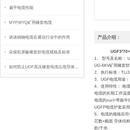
扁平电缆性能
MYP,MYQ矿用橡套电缆
谈谈铜轴电缆在通信行业中的作用
产品介绍：
UGF3*7
采煤机屏蔽橡套软电缆规格及标准
1、 型号及名称： 
UG-6KV矿用橡套
如何防止UGF高压橡套电缆出现导体氧化呢？
2、执行标准：TL/J3
3、UGF电缆用途
4、使用特性： 电缆
电缆的长期工作温度
电缆的zui小弯曲
UGFP电缆护套采
5、电缆的规格应符
芯数×截面 导体结构
欧/千米