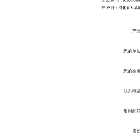
汇 款 帐 号：91608 04002
开 户 行：河北省大城
产
您的单
您的姓
联系电
常用邮
省