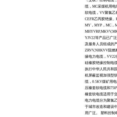
〔交联〕控制电缆
缆，
MC
采煤机用电
软电缆，
VV
聚氯乙
CEFR
乙丙胶绝缘、
MY
，
MYP
，
MC
，
MHYVRP,MKVV,M
YJV22
等产品已广泛
及服务人员组成的
ZRVV,NHKVV
阻燃
缘电力电缆，
VV22
硅橡胶绝缘控制电
执行中华人民共和
机屏蔽监视加强型
缆，
0.5KV
煤矿用电
压橡套软电缆和
750
橡套软电缆适用于
电力电缆分为聚氯
于城市改造和建设
用广泛。 塑料控制