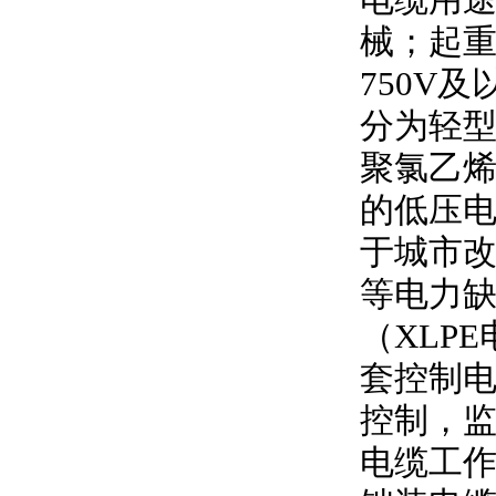
电缆用
械；起
750V
及
分为轻型
聚氯乙
的低压
于城市
等电力
（
XLPE
套控制
控制，
电缆工