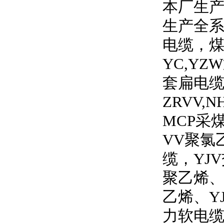
本厂生产
生产全
电缆，
YC,YZW
套扁电
ZRVV,N
MCP
采
VV
聚氯
缆，
YJV
聚乙烯
乙烯、
Y
力软电