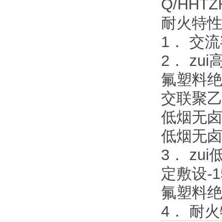
Q/HHTZ
耐火特性符合
1． 交流
2． z
氟塑料绝
交联聚乙
低烟无卤
低烟无卤
3． z
定敷设-1
氟塑料绝
4． 耐