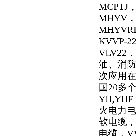
MCPTJ
MHYV
MHYVRP
KVVP-2
VLV22
，
油、消
次应用
国
20
多
YH,YHF
火电力
软电缆
电缆，
V