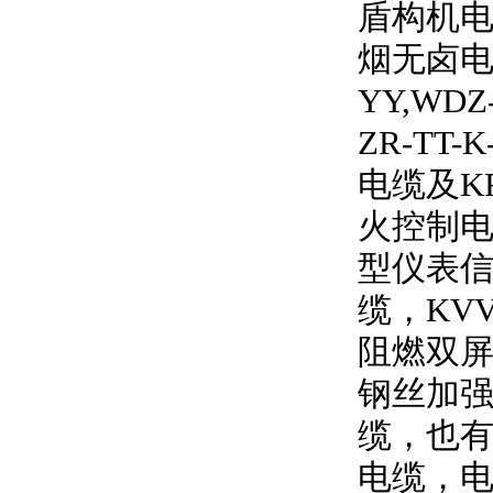
盾构机电
烟无卤
YY,WDZ
ZR-TT-K
电缆及
K
火控制电
型仪表信
缆，
KV
阻燃双
钢丝加强
缆，也有
电缆，