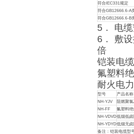
符合IEC331规定
符合GB12666.6-A
符合GB12666.6-B
5． 电
6． 敷
倍
铠装电缆
氟塑料绝
耐火电
型号
产品名称
NH-YJV
阻燃聚氯
NH-FF
氟塑料绝
NH-VDVD
低烟低卤
NH-YDYD
低烟无卤
备注：铠装电缆型号