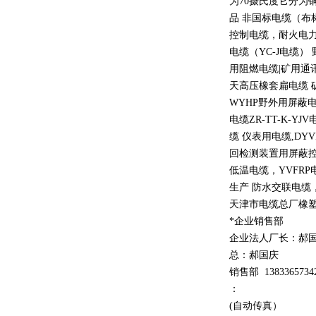
为
70
摄氏度它分为
品 非国标电缆（布
控制电缆，耐火电
电缆（
YC-J
电缆）
用阻燃电缆
|
矿用通
天高压橡套扁电缆 
WYHP
野外用屏蔽电
电缆
ZR-TT-K-YJV
缆 仪表用电缆
,DYV
回检测装置用屏蔽
低温电缆，
YVFRP
生产 防水交联电缆，
天津市电缆总厂橡
*企业销售部
企业法人厂长：郝
总：郝
国庆
销售部
1
3
833
65734
：
(自动传真）