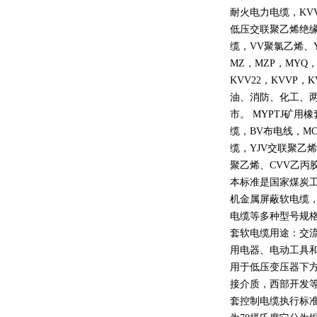
耐火电力电缆，
KV
低压交联聚乙烯绝
缆，
VV
聚氯乙烯、
MZ
，
MZP
，
MYQ
KVV22
，
KVVP
，
K
油、消防、化工、
市。
MYPTJ
矿用橡
缆，
BV
布电线，
MC
缆，
YJV
交联聚乙烯
聚乙烯、
CVV
乙丙
本标准是国家煤炭
机金属屏蔽软电缆
电缆等多种型号规
套软电缆用途：交
用电器、电动工具
用于低压变压器下
接介质，西部开发
套控制电缆执行标