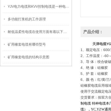
YJV电力电缆和KVV控制电缆是一种电缆吗？
多功能打浆机的工作原理
耐低温柔性电缆在使用方面有着以下技巧
产品介绍：
天津电缆YG
矿用橡套电缆有哪些型号
1、额定电压：600/1
2、工作温度：-60～
矿用橡套电缆的结构示意图
3、导 体：绞合镀
4、绝 缘：硅橡胶
5、护 套：硅橡胶
6、颜 色：红/黄/兰
硅橡胶电缆应用领域
使用于交流额定电压
交货要求：按双方合
制电缆 特种电缆
缆），
YC,YZW
通