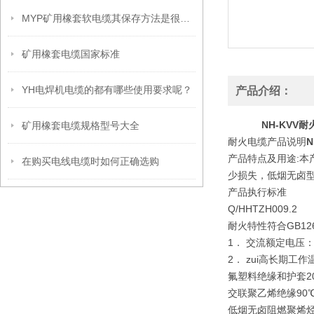
MYP矿用橡套软电缆其保存方法是很有讲究的
矿用橡套电缆国家标准
YH电焊机电缆的都有哪些使用要求呢？
产品介绍：
NH-KV
矿用橡套电缆规格型号大全
耐火电缆产品说明
产品特点及用途:
在购买电线电缆时如何正确选购
少损失，低烟无卤
产品执行标准
Q/HHTZH009.2
耐火特性符合GB12666
1． 交流额定电压：U0
2． zui高长期工
氟塑料绝缘和护套20
交联聚乙烯绝缘90
低烟无卤阻燃聚烯烃