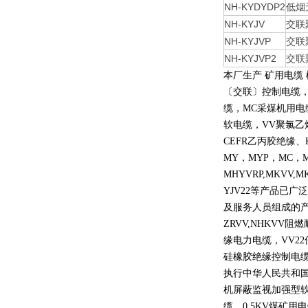
NH-KYDYDP2
低烟
NH-KYJV
交联
NH-KYJVP
交联
NH-KYJVP2
交联
本厂生产 矿用电缆
〔交联〕控制电缆
缆，
MC
采煤机用电
软电缆，
VV
聚氯乙
CEFR
乙丙胶绝缘、
MY
，
MYP
，
MC
，
MHYVRP,MKVV,M
YJV22
等产品已广泛
及服务人员组成的
ZRVV,NHKVV
阻燃
缘电力电缆，
VV22
硅橡胶绝缘控制电
执行中华人民共和
机屏蔽监视加强型
缆，
0.5KV
煤矿用电