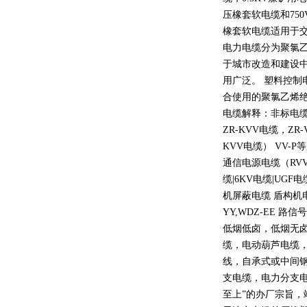
压橡套软电缆和
750
橡套软电缆适用于
电力电缆分为聚氯
于城市改造和建设
用广泛。 塑料控制
合使用的聚氯乙烯
电缆解释：非标电缆
ZR-KVV
电缆，
ZR-
KVV
电缆）
VV-P
等
通信电源电缆（
RV
缆
|6KV
电缆
|UGF
电
机屏蔽电缆 盾构机
YY,WDZ-EE
路信号
低烟低卤，低烟无
缆，电动葫芦电缆
线，自承式或中间
支电缆，电力分支电
至上
”
的办厂宗旨，