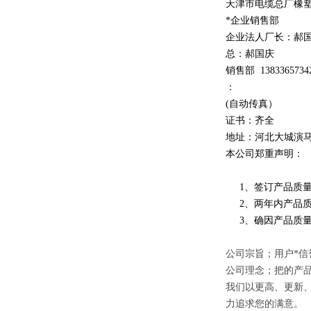
天津市电缆总厂橡
*企业销售部
企业法人厂长：郝
总：郝
国庆
销售部
1
3
833
65734
：
(自动传真）
证书：齐全
地址：河北大城演
本公司郑重声明：
1、签订产品质量
2、两年内产品质
3、确因产品质量
公司宗旨；用户*信
公司理念；把的产
我们以更高、更新
力追求您的满意。