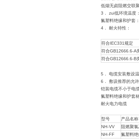
低烟无卤阻燃交联聚
3． zui低环境温
氟塑料绝缘和护套：
4． 耐火特性：
符合IEC331规定
符合GB12666.6-A
符合GB12666.6-B
5． 电缆安装敷设
6． 敷设推荐的允
铠装电缆不小于电缆
氟塑料绝缘和护套
耐火电力电缆
型号
产品名称
NH-VV
阻燃聚氯
NH-FF
氟塑料绝