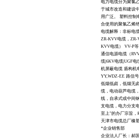
电力电缆分为聚氯
于城市改造和建设
用广泛。 塑料控制
合使用的聚氯乙烯
电缆解释：非标电缆
ZR-KVV
电缆，
ZR-
KVV
电缆）
VV-P
等
通信电源电缆（
RV
缆
|6KV
电缆
|UGF
电
机屏蔽电缆 盾构机
YY,WDZ-EE
路信号
低烟低卤，低烟无
缆，电动葫芦电缆
线，自承式或中间
支电缆，电力分支电
至上
”
的办厂宗旨，
天津市电缆总厂橡
*企业销售部
企业法人厂长：郝