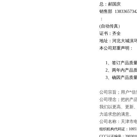
总：郝
国庆
销售部
1
3
833
65734
：
(自动传真）
证书：齐全
地址：河北大城演
本公司郑重声明：
1、签订产品质量
2、两年内产品质
3、确因产品质量
公司宗旨；用户*信
公司理念；把的产
我们以更高、更新
力追求您的满意。
公司名称：天津市
组织机构代码证：109510
CCC认证编号：20030101