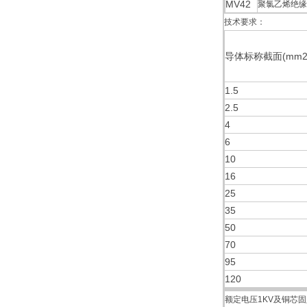
MV42
聚氯乙烯绝缘
技术要求：
导体标称截面(mm2
1.5
2.5
4
6
10
16
25
35
50
70
95
120
额定电压1KV及铜芯固