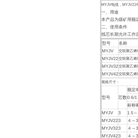
MYJV电缆，MYJV
一、用途
本产品为煤矿用额
二、使用条件
线芯长期允许工作温
型号
名称
MYJV
交联聚乙烯
MYJV22
交联聚乙烯
MYJV32
交联聚乙烯
MYJV42
交联聚乙烯
规格尺寸：
额定
型号
芯数
0.6/1
标称
MYJV
3
1.5～
MYJV22
3
４～3
MYJV32
3
４～3
MYJV42
3
４～3