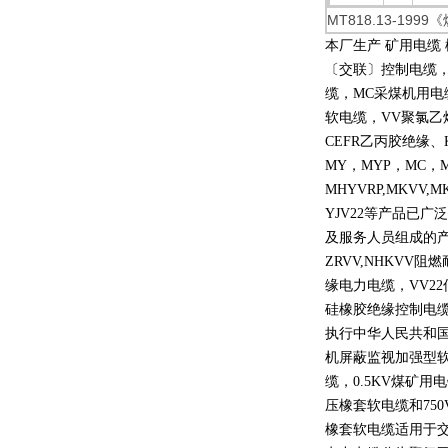
MT818.13-
本厂生产 矿用电缆
〔交联〕控制电缆
缆，
MC
采煤机用电
软电缆，
VV
聚氯乙
CEFR
乙丙胶绝缘、
MY
，
MYP
，
MC
，
MHYVRP,MKVV,M
YJV22
等产品已广泛
及服务人员组成的
ZRVV,NHKVV
阻燃
缘电力电缆，
VV22
硅橡胶绝缘控制电
执行中华人民共和
机屏蔽监视加强型
缆，
0.5KV
煤矿用电
压橡套软电缆和
750
橡套软电缆适用于