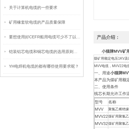
关于计算机电缆的一些要求
矿用橡套软电缆的产品质量保障
要想使用好CEFR船用电缆可少不了以下步骤
产品介绍：
小猫牌MVV矿
铠装铝芯电缆和铜芯电缆的选用原则和对比优势
煤矿用额定电压1KV及
YH电焊机电缆的都有哪些使用要求呢？
MVV电缆，MVV22电缆
一、用途
小猫牌MV
本产品为煤矿用额
二、使用条件
线芯长期允许工作温
型号
名称
MVV
聚氯乙烯绝缘
MVV22
煤矿用聚氯乙
MVV32
煤矿用聚氯乙