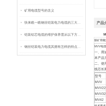
矿用电缆型号的含义
快来瞧一瞧钢丝铠装电力电缆的三大原则
产品
铠装铝芯电缆的维护保养需从以下方面入手
煤矿用额
钢丝铠装电力电缆其拥有怎样的特点呢？
MVV电缆
一、用
本产品
二、使
线芯长
型号
MVV
MVV22
MVV32
MV42
技术要求