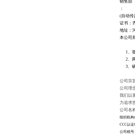
销售部
：
(自动传
证书：
地址：
本公司
1、签
2、两
3、确
公司宗旨
公司理
我们以
力追求
公司名
组织机构代
CCC认证编
公司税号：1