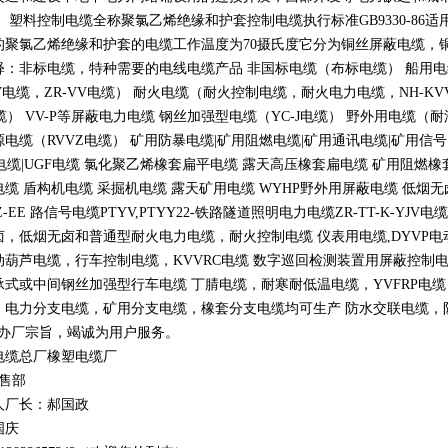
。 塑料控制电缆全称聚氯乙烯绝缘和护套控制电缆执行标准
GB9330-86
适
的聚氯乙烯绝缘和护套的电缆工作温度为
70
摄氏度它分为铜丝屏蔽电缆，
释：非标电缆，特种需要的电线电缆产品 非国标电缆（布标电缆） 船用
V
电缆，
ZR-VV
电缆） 耐火电缆（耐火控制电缆，耐火电力电缆，
NH-KV
缆）
VV-P
等屏蔽电力电缆 钢丝加强型电缆（
YC-J
电缆） 野外用电缆（耐
源电缆（
RVVZ
电缆） 矿用防暴电缆
|
矿用阻燃电缆
|
矿用通讯电缆
|
矿用信号
电缆
|UGF
电缆 氯化聚乙烯橡套扁平电缆 露天高压橡套扁电缆 矿用阻燃橡
电缆 盾构机电缆 采掘机电缆 露天矿用电缆
WYHP
野外用屏蔽电缆 低烟
Z-EE
路信号电缆
PTYV,PTYY22-
铁路隧道照明电力电缆
ZR-TT-K-YJV
电缆
卤，低烟无卤和普通型耐火电力电缆，耐火控制电缆 仪表用电缆
,DYVP
电
动葫芦电缆，行车控制电缆，
KVVRC
电缆 数字巡回检测装置用屏蔽控制
承式或中间钢丝加强型行车电缆 丁腈电缆，耐寒耐低温电缆，
YVFRP
电缆
，电力分支电缆，矿用分支电缆，橡套分支电缆均可生产 防水交联电缆，防鼠
办厂宗旨，竭诚为用户服务。
电缆总厂橡塑电缆厂
销售部
人厂长：郝国政
国庆