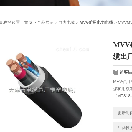
现在的位置：
首页
>
产品展示
>
电力电缆
>
MVV矿用电力电缆
> MVV
MVV
缆出
简要描
MVV矿用
煤矿用额
（MT818
MVV电缆，
煤矿井下额
更新时间：
厂商性