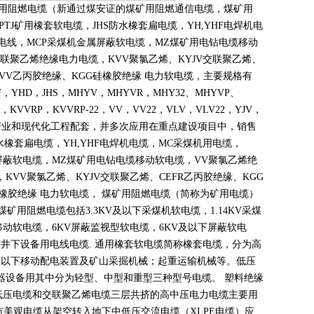
煤矿用阻燃电缆（新通过煤安证的煤矿用阻燃通信电缆，煤矿用
PTJ
矿用橡套软电缆，
JHS
防水橡套扁电缆，
YH,YHF
电焊机电
电线，
MCP
采煤机金属屏蔽软电缆，
MZ
煤矿用电钻电缆移动
联聚乙烯绝缘电力电缆，
KVV
聚氯乙烯、
KYJV
交联聚乙烯、
VV
乙丙胶绝缘、
KGG
硅橡胶绝缘 电力软电缆，主要规格有
F
，
YHD
，
JHS
，
MHYV
，
MHYVR
，
MHY32
、
MHYVP
、
，
KVVRP
，
KVVRP-22
，
VV
，
VV22
，
VLV
，
VLV22
，
YJV
，
产业和现代化工程配套，并多次应用在重点建设项目中，销售
水橡套扁电缆，
YH,YHF
电焊机电缆，
MC
采煤机用电缆，
屏蔽软电缆，
MZ
煤矿用电钻电缆移动软电缆，
VV
聚氯乙烯绝
，
KVV
聚氯乙烯、
KYJV
交联聚乙烯、
CEFR
乙丙胶绝缘、
KGG
橡胶绝缘 电力软电缆， 煤矿用阻燃电缆（简称为矿用电缆）
煤矿用阻燃电缆包括
3.3KV
及以下采煤机软电缆，
1.14KV
采煤
移动软电缆，
6KV
屏蔽监视型软电缆，
6KV
及以下屏蔽软电
矿井下设备用电线电缆
.
通用橡套软电缆简称橡套电缆，分为高
及以下移动配电装置及矿山采掘机械；起重运输机械等。低压
器设备用其中分为轻型、中型和重型三种型号电缆。 塑料绝缘
低压电缆和交联聚乙烯电缆三层共挤的高中压电力电缆主要用
市美观电缆从架空转入地下中低压交流电缆（
XLPE
电缆）应