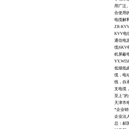
用广泛
合使用
电缆解
ZR-KV
KVV
电
通信电
缆
|6KV
机屏蔽
YY,WD
低烟低
缆，电
线，自
支电缆
至上
”
的
天津市
*企业
企业法
总：郝