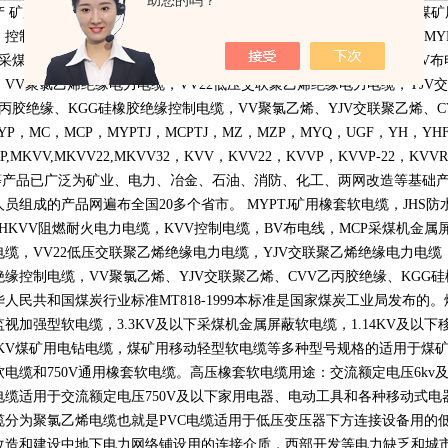
助您的吗？
产 矿用电缆 橡套电缆 电力电缆 控制电缆 特种电缆本厂生产全系列的
〕控制电缆，煤矿用〔交联〕电力电缆），
YC,YZW
通用橡套软电缆，
MY
采煤机用电缆，
ZRVV,NHKVV
阻燃耐火电力电缆，
KVV
控制电缆，
BV
布
，
VV
聚氯乙烯绝缘电力电缆，
VV22
低压交联聚乙烯绝缘电力电缆，
YJV
交
丙胶绝缘、
KGG
硅橡胶绝缘控制电缆，
VV
聚氯乙烯、
YJV
交联聚乙烯、
C
YP
，
MC
，
MCP
，
MYPTJ
，
MCPTJ
，
MZ
，
MZP
，
MYQ
，
UGF
，
YH
，
YH
P,MKVV,MKVV22,MKVV32
，
KVV
，
KVV22
，
KVVP
，
KVVP-22
，
KVVR
等产品已广泛为矿业、电力、冶金、石油、消防、化工、两网改造等基础
人员组成的产品网遍布全国
20
多个省市。
MYPTJ
矿用橡套软电缆，
JHS
防
NHKVV
阻燃耐火电力电缆，
KVV
控制电缆，
BV
布电线，
MCP
采煤机金属
电缆，
VV22
低压交联聚乙烯绝缘电力电缆，
YJV
交联聚乙烯绝缘电力电缆
绝缘控制电缆，
VV
聚氯乙烯、
YJV
交联聚乙烯、
CVV
乙丙胶绝缘、
KGG
硅
华人民共和国煤炭行业标准
MT818-1999
本标准是国家煤炭工业局发布的。
监视加强型软电缆，
3.3KV
及以下采煤机金属屏蔽软电缆，
1.14KV
及以下
KV
煤矿用电钻电缆，煤矿用移动轻型软电缆等多种型号规格的适用于煤
软电缆和
750V
通用橡套软电缆。高压橡套软电缆用途：交流额定电压
6kv
电缆适用于交流额定电压
750V
及以下家用电器、电动工具和各种移动式电
缆分为聚氯乙烯电缆也就是
PVC
电缆适用于低压变压器下方连接设备用的
改造和建设中地下电力网络铺设用的连接介质，西部开发等电力缺乏和城