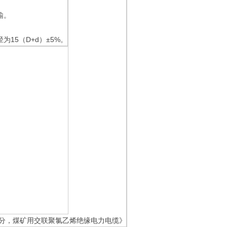
输。
15（D+d）±5%。
第3部分，煤矿用交联聚氯乙烯绝缘电力电缆》