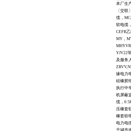
本厂生
〔交联
缆，
MC
软电缆
CEFR
乙
MY
，
M
MHYVR
YJV22
及服务
ZRVV,
缘电力
硅橡胶
执行中
机屏蔽
缆，
0.5
压橡套
橡套软
电力电
于城市