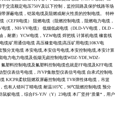
用于交流额定电压
750V
及以下控制，监控回路及保护线路等场
铜带屏蔽电缆，铠装电缆及阻燃或耐火性质的控制电缆。 特种
电缆（
CEFR
电缆） 阻燃电缆（阻燃控制电缆，阻燃电力电缆，
V
电缆，
NH-VV
电缆） 低烟低卤电缆（
DLD-VV
电缆，
DLD
－
油，耐磨）
YCW
电缆，
YZW
电缆 焊把线 计算机电缆 橡套线
电缆
|
矿用通信电缆 高压橡套电缆
|
高压矿用电缆
|10KV
电
套预分支电缆 本安电缆
,
本安信号电缆
,
本安控制电缆
,
本安计算
无卤电力电力电缆及低烟无卤控制电缆
WDZ-YDE,WDZ-
 氟塑料控制电缆及氟塑料控制电缆也就是
FF
电缆及
KFF
电缆
动型仪表信号电缆，
JYVP
集散型仪表信号电缆 自承式控制电
电缆
KJCPR
柔软阻燃双屏蔽控制电缆
TVR
弹性体电缆，吊篮
，也有人错叫丁晴电缆 耐温
105
℃
，90
℃
阻燃控制电缆 预分
蚁电缆，综合FS-YJV
（
Y
）
23
电缆 本厂坚持
“
质量*，用户