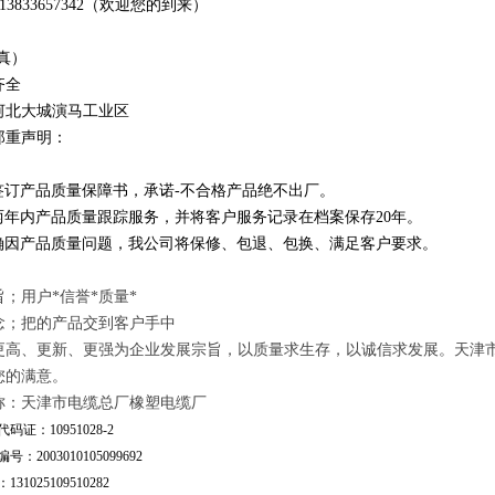
1
3
833
657342
（欢迎您的到来）
真）
齐全
河北大城演马工业区
郑重声明：
订产品质量保障书，承诺-不合格产品绝不出厂。
年内产品质量跟踪服务，并将客户服务记录在档案保存20年。
因产品质量问题，我公司将保修、包退、包换、满足客户要求。
；用户*信誉*质量*
念；把的产品交到客户手中
更高、更新、更强为企业发展宗旨，以质量求生存，以诚信求发展。天津
您的满意。
称：天津市电缆总厂橡塑电缆厂
码证：10951028-2
号：2003010105099692
31025109510282