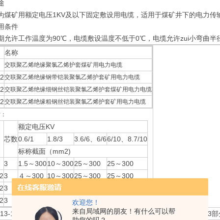
途
为煤矿用额定电压1KV及以下固定敷设用电缆，适用于煤矿井下的电力传
用条件
期允许工作温度为90℃，电缆敷设温度不低于0℃，电缆允许zui小弯曲半径为
名称
交联聚乙烯绝缘聚氯乙烯护套煤矿用电力电缆
2
交联聚乙烯绝缘钢带铠装聚氯乙烯护套矿用电力电缆
2
交联聚乙烯绝缘细钢丝铠装聚氯乙烯护套煤矿用电力电缆
2
交联聚乙烯绝缘粗钢丝铠装聚氯乙烯护套矿用电力电缆
寸：
额定电压KV
芯数
0.6/1
1.8/3
3.6/6、6/6
6/10、8.7/10
标称截面（mm2)
3
1.5～300
10～300
25～300
25～300
2
3
４～300
10～300
25～300
25～300
2
3
４～300
10～300
25～300
25～300
2
3
４～300
10～300
25～300
25～300
欢迎您！
来自局域网的朋友！有什么可以帮
8.13-1999《煤矿用额定电压10KV及以下铜芯固定敷设阻燃电力电缆