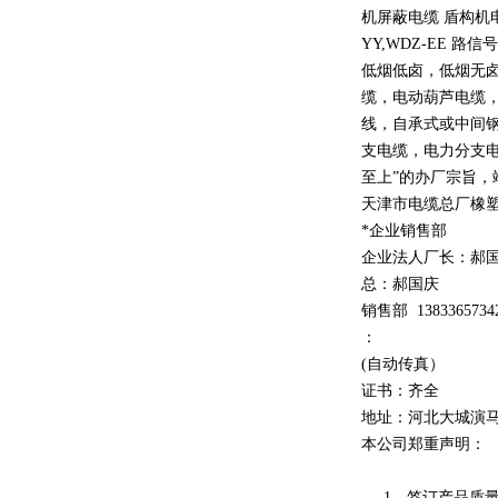
机屏蔽电缆 盾构机
YY,WDZ-EE
路信号
低烟低卤，低烟无
缆，电动葫芦电缆
线，自承式或中间
支电缆，电力分支电
至上
”
的办厂宗旨，
天津市电缆总厂橡
*企业销售部
企业法人厂长：郝
总：郝
国庆
销售部
1
3
833
65734
：
(自动传真）
证书：齐全
地址：河北大城演
本公司郑重声明：
1、签订产品质量