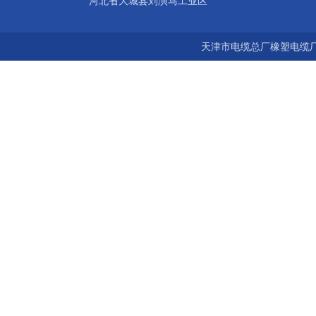
河北省大城县刘演马工业区
天津市电缆总厂橡塑电缆厂 