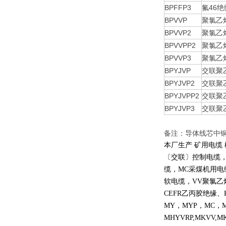
BPFFP3
氟46
BPVVP
聚氯乙
BPVVP2
聚氯乙
BPVVPP2
聚氯乙
BPVVP3
聚氯乙
BPYJVP
交联聚
BPYJVP2
交联聚
BPYJVPP2
交联聚
BPYJVP3
交联聚
备注：导体线芯中铜
本厂生产 矿用电缆
〔交联〕控制电缆
缆，
MC
采煤机用电
软电缆，
VV
聚氯乙
CEFR
乙丙胶绝缘、
MY
，
MYP
，
MC
，
MHYVRP,MKVV,M