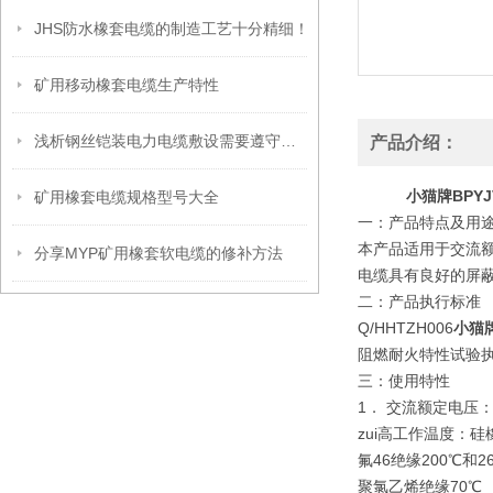
JHS防水橡套电缆的制造工艺十分精细！
矿用移动橡套电缆生产特性
浅析钢丝铠装电力电缆敷设需要遵守的三个原则
产品介绍：
小猫牌BPY
矿用橡套电缆规格型号大全
一：产品特点及用
本产品适用于交流额
分享MYP矿用橡套软电缆的修补方法
电缆具有良好的屏
二：产品执行标准
Q/HHTZH006
小猫牌
阻燃耐火特性试验执行
三：使用特性
1． 交流额定电压：U0
zui高工作温度：硅
氟46绝缘200℃和2
聚氯乙烯绝缘70℃