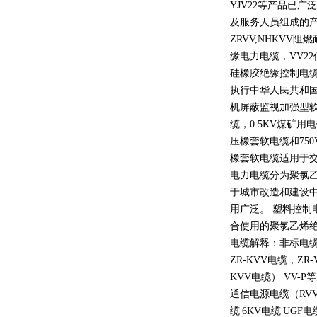
YJV22
等产品已广泛
及服务人员组成的
ZRVV,NHKVV
阻燃
缘电力电缆，
VV22
硅橡胶绝缘控制电
执行中华人民共和
机屏蔽监视加强型
缆，
0.5KV
煤矿用电
压橡套软电缆和
750
橡套软电缆适用于
电力电缆分为聚氯
于城市改造和建设
用广泛。 塑料控制
合使用的聚氯乙烯
电缆解释：非标电缆
ZR-KVV
电缆，
ZR-
KVV
电缆）
VV-P
等
通信电源电缆（
RV
缆
|6KV
电缆
|UGF
电