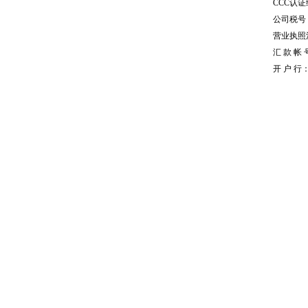
CCC认证编
公司税号：1
营业执照注册
汇 款 帐 号
开 户 