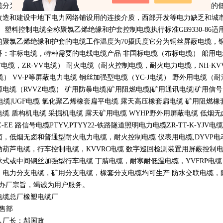
缆分为聚氯乙烯电缆也就是
PVC
电缆适用于低压变压器下方连接设备用的
改造和建设中地下电力网络铺设用的连接介质，西部开发等电力缺乏和城
。 塑料控制电缆全称聚氯乙烯绝缘和护套控制电缆执行标准
GB9330-86
适
的聚氯乙烯绝缘和护套的电缆工作温度为
70
摄氏度它分为铜丝屏蔽电缆，
释：非标电缆，特种需要的电线电缆产品 非国标电缆（布标电缆） 船用
V
电缆，
ZR-VV
电缆） 耐火电缆（耐火控制电缆，耐火电力电缆，
NH-KV
缆）
VV-P
等屏蔽电力电缆 钢丝加强型电缆（
YC-J
电缆） 野外用电缆（耐
源电缆（
RVVZ
电缆） 矿用防暴电缆
|
矿用阻燃电缆
|
矿用通讯电缆
|
矿用信号
电缆
|UGF
电缆 氯化聚乙烯橡套扁平电缆 露天高压橡套扁电缆 矿用阻燃橡
电缆 盾构机电缆 采掘机电缆 露天矿用电缆
WYHP
野外用屏蔽电缆 低烟
Z-EE
路信号电缆
PTYV,PTYY22-
铁路隧道照明电力电缆
ZR-TT-K-YJV
电缆
卤，低烟无卤和普通型耐火电力电缆，耐火控制电缆 仪表用电缆
,DYVP
电
动葫芦电缆，行车控制电缆，
KVVRC
电缆 数字巡回检测装置用屏蔽控制
承式或中间钢丝加强型行车电缆 丁腈电缆，耐寒耐低温电缆，
YVFRP
电缆
，电力分支电缆，矿用分支电缆，橡套分支电缆均可生产 防水交联电缆，防鼠
办厂宗旨，竭诚为用户服务。
电缆总厂橡塑电缆厂
销售部
人厂长：郝国政