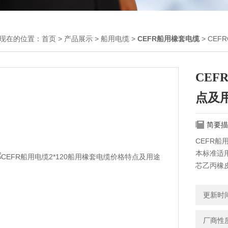
现在的位置：
首页
>
产品展示
>
船用电缆
>
CEFR船用橡套电缆
> CE
CEF
点及
简要描
CEFR船
本标准适
芯乙丙橡皮
更新时间：
厂商性