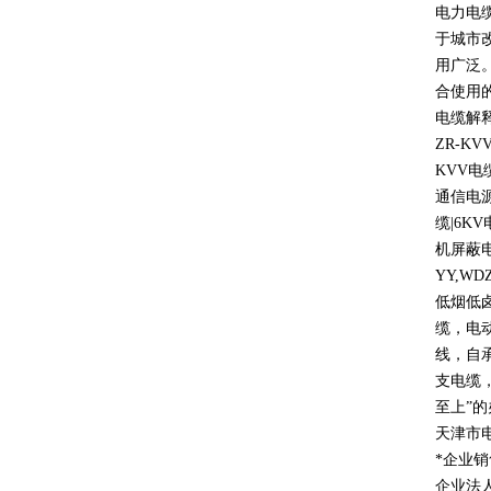
电力电
于城市
用广泛
合使用
电缆解
ZR-KV
KVV
电
通信电
缆
|6KV
机屏蔽
YY,WD
低烟低
缆，电
线，自
支电缆
至上
”
的
天津市
*企业
企业法