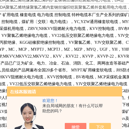
/DA
聚氯乙烯绝缘聚氯乙烯内护套裸钢丝编织铠装船用电力电缆，DA型
/DA
聚氯乙烯绝缘聚氯乙烯内套钢丝编织铠装聚氯乙烯外套船用电力电缆，
产 矿用电缆 橡套电缆 电力电缆 控制电缆 特种电缆本厂生产全系列的
〕控制电缆，煤矿用〔交联〕电力电缆），
YC,YZW
通用橡套软电缆，
MY
采煤机用电缆，
ZRVV,NHKVV
阻燃耐火电力电缆，
KVV
控制电缆，
BV
布
，
VV
聚氯乙烯绝缘电力电缆，
VV22
低压交联聚乙烯绝缘电力电缆，
YJV
交
丙胶绝缘、
KGG
硅橡胶绝缘控制电缆，
VV
聚氯乙烯、
YJV
交联聚乙烯、
C
YP
，
MC
，
MCP
，
MYPTJ
，
MCPTJ
，
MZ
，
MZP
，
MYQ
，
UGF
，
YH
，
YH
P,MKVV,MKVV22,MKVV32
，
KVV
，
KVV22
，
KVVP
，
KVVP-22
，
KVVR
等产品已广泛为矿业、电力、冶金、石油、消防、化工、两网改造等基础
人员组成的产品网遍布全国
20
多个省市。
MYPTJ
矿用橡套软电缆，
JHS
防
NHKVV
阻燃耐火电力电缆，
KVV
控制电缆，
BV
布电线，
MCP
采煤机金属
电缆，
VV22
低压交联聚乙烯绝缘电力电缆，
YJV
交联聚乙烯绝缘电力电缆
绝缘控制电缆，
VV
聚氯乙烯、
YJV
交联聚乙烯、
CVV
乙丙胶绝缘、
KGG
硅
华人民共和国煤炭行业标准
MT818-1999
本标准是国家煤炭工业局发布的。
欢迎您！
监视加强型软电缆，
3.3KV
及以下采煤机金属屏蔽软电缆，
1.14KV
及以下
来自局域网的朋友！有什么可以帮
助您的吗？
KV
煤矿用电钻电缆，煤矿用移动轻型软电缆等多种型号规格的适用于煤
软电缆和
750V
通用橡套软电缆。高压橡套软电缆用途：交流额定电压
6kv
电缆适用于交流额定电压
750V
及以下家用电器、电动工具和各种移动式电