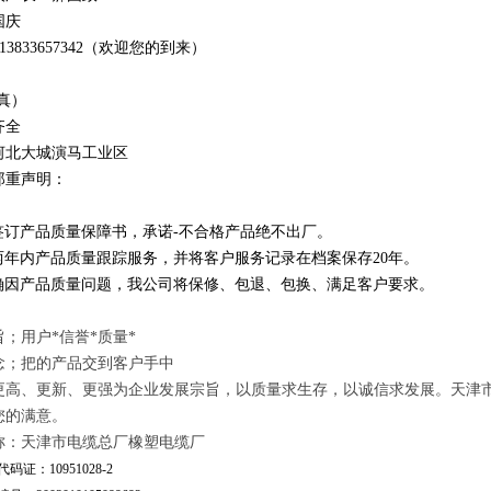
国庆
1
3
833
657342
（欢迎您的到来）
真）
齐全
河北大城演马工业区
郑重声明：
订产品质量保障书，承诺-不合格产品绝不出厂。
年内产品质量跟踪服务，并将客户服务记录在档案保存20年。
因产品质量问题，我公司将保修、包退、包换、满足客户要求。
；用户*信誉*质量*
念；把的产品交到客户手中
更高、更新、更强为企业发展宗旨，以质量求生存，以诚信求发展。天津
您的满意。
称：天津市电缆总厂橡塑电缆厂
码证：10951028-2