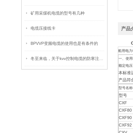
矿用采煤机电缆的型号有几种
电缆压接线卡
产品
BPVVP变频电缆的使用也是有条件的
船用电力
冬至来临，关于kvv控制电缆的防寒注意事项你不可不知
一、使用
额定电压
本标准
产品符合
型号名称
型号
CXF
CXF80
CXF90
CXF92
CXV