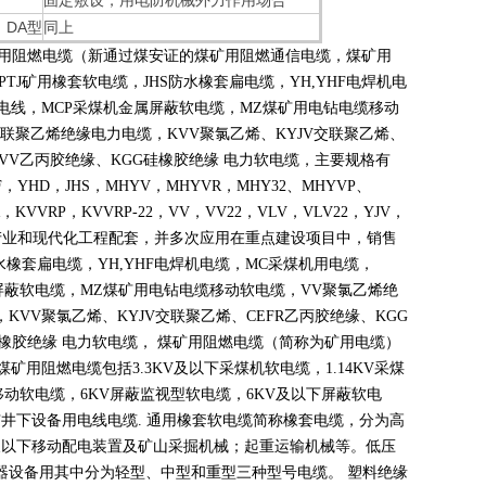
固定敷设，用电防机械外力作用场合
DA型
同上
煤矿用阻燃电缆（新通过煤安证的煤矿用阻燃通信电缆，煤矿用
PTJ
矿用橡套软电缆，
JHS
防水橡套扁电缆，
YH,YHF
电焊机电
电线，
MCP
采煤机金属屏蔽软电缆，
MZ
煤矿用电钻电缆移动
联聚乙烯绝缘电力电缆，
KVV
聚氯乙烯、
KYJV
交联聚乙烯、
VV
乙丙胶绝缘、
KGG
硅橡胶绝缘 电力软电缆，主要规格有
F
，
YHD
，
JHS
，
MHYV
，
MHYVR
，
MHY32
、
MHYVP
、
，
KVVRP
，
KVVRP-22
，
VV
，
VV22
，
VLV
，
VLV22
，
YJV
，
产业和现代化工程配套，并多次应用在重点建设项目中，销售
水橡套扁电缆，
YH,YHF
电焊机电缆，
MC
采煤机用电缆，
屏蔽软电缆，
MZ
煤矿用电钻电缆移动软电缆，
VV
聚氯乙烯绝
，
KVV
聚氯乙烯、
KYJV
交联聚乙烯、
CEFR
乙丙胶绝缘、
KGG
橡胶绝缘 电力软电缆， 煤矿用阻燃电缆（简称为矿用电缆）
煤矿用阻燃电缆包括
3.3KV
及以下采煤机软电缆，
1.14KV
采煤
移动软电缆，
6KV
屏蔽监视型软电缆，
6KV
及以下屏蔽软电
矿井下设备用电线电缆
.
通用橡套软电缆简称橡套电缆，分为高
及以下移动配电装置及矿山采掘机械；起重运输机械等。低压
器设备用其中分为轻型、中型和重型三种型号电缆。 塑料绝缘