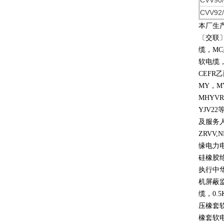
CVV90
CVV92
本厂生
〔交联
缆，
MC
软电缆
CEFR
乙
MY
，
M
MHYVR
YJV22
及服务
ZRVV,
缘电力
硅橡胶
执行中
机屏蔽
缆，
0.5
压橡套
橡套软