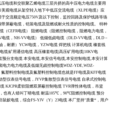
低压电缆和交联聚乙烯电缆三层共挤的高中压电力电缆主要用
市美观电缆从架空转入地下中低压交流电缆（
XLPE
电缆）应
用于交流额定电压
750V
及以下控制，监控回路及保护线路等场
铜带屏蔽电缆，铠装电缆及阻燃或耐火性质的控制电缆。 特种
电缆（
CEFR
电缆） 阻燃电缆（阻燃控制电缆，阻燃电力电缆，
V
电缆，
NH-VV
电缆） 低烟低卤电缆（
DLD-VV
电缆，
DLD
－
油，耐磨）
YCW
电缆，
YZW
电缆 焊把线 计算机电缆 橡套线
电缆
|
矿用通信电缆 高压橡套电缆
|
高压矿用电缆
|10KV
电
套预分支电缆 本安电缆
,
本安信号电缆
,
本安控制电缆
,
本安计算
无卤电力电力电缆及低烟无卤控制电缆
WDZ-YDE,WDZ-
 氟塑料控制电缆及氟塑料控制电缆也就是
FF
电缆及
KFF
电缆
动型仪表信号电缆，
JYVP
集散型仪表信号电缆 自承式控制电
电缆
KJCPR
柔软阻燃双屏蔽控制电缆
TVR
弹性体电缆，吊篮
，也有人错叫丁晴电缆 耐温
105
℃
，90
℃
阻燃控制电缆 预分
蚁电缆，综合FS-YJV
（
Y
）
23
电缆 本厂坚持
“
质量*，用户