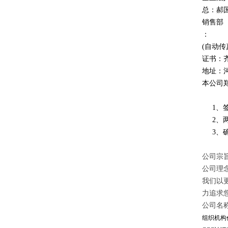
总：郝
销售部
：
(自动传
证书：
地址：
本公司
1、签
2、两
3、确
公司宗旨
公司理
我们以
力追求
公司名
组织机构代