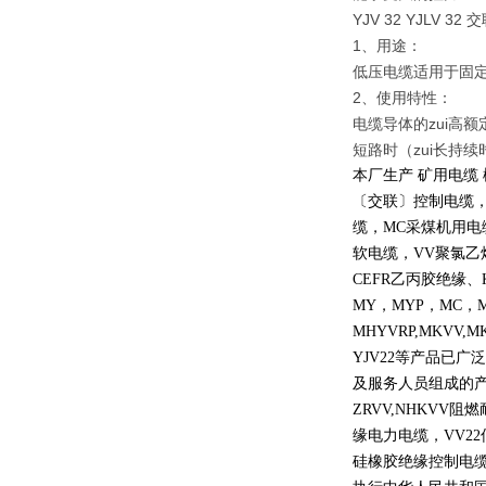
YJV 32 YJL
1、用途：
低压电缆适用于固定
2、使用特性：
电缆导体的zui高额
短路时（zui长持续
本厂生产 矿用电缆
〔交联〕控制电缆
缆，
MC
采煤机用电
软电缆，
VV
聚氯乙
CEFR
乙丙胶绝缘、
MY
，
MYP
，
MC
，
MHYVRP,MKVV,M
YJV22
等产品已广泛
及服务人员组成的
ZRVV,NHKVV
阻燃
缘电力电缆，
VV22
硅橡胶绝缘控制电