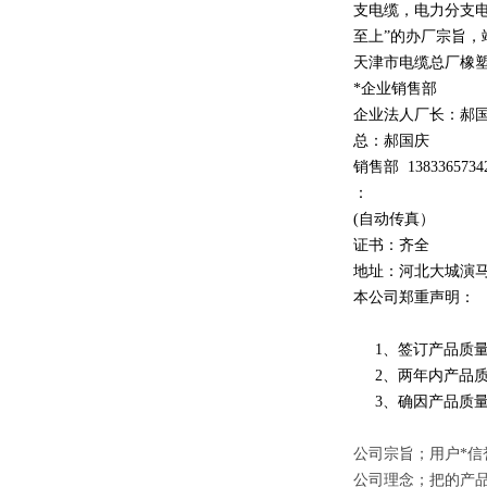
支电缆，电力分支电
至上
”
的办厂宗旨，
天津市电缆总厂橡
*企业销售部
企业法人厂长：郝
总：郝
国庆
销售部
1
3
833
65734
：
(自动传真）
证书：齐全
地址：河北大城演
本公司郑重声明：
1、签订产品质量
2、两年内产品质
3、确因产品质量
公司宗旨；用户*信
公司理念；把的产