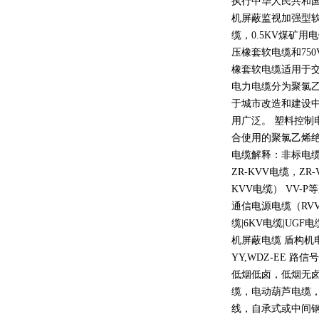
执行中华人民共和
机屏蔽监视加强型
缆，
0.5KV
煤矿用电
压橡套软电缆和
750
橡套软电缆适用于
电力电缆分为聚氯
于城市改造和建设
用广泛。 塑料控制
合使用的聚氯乙烯
电缆解释：非标电缆
ZR-KVV
电缆，
ZR-
KVV
电缆）
VV-P
等
通信电源电缆（
RV
缆
|6KV
电缆
|UGF
电
机屏蔽电缆 盾构机
YY,WDZ-EE
路信号
低烟低卤，低烟无
缆，电动葫芦电缆
线，自承式或中间