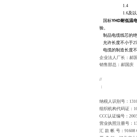
1.4 
1.6及以上
YHD耐低温
国标
验。
制品电缆线芯的绝缘
允许长度不小于25
电缆的制造长度不
企业法人厂长：郝
销售部总：郝国庆
//
：
纳税人识别号：131025
组织机构代码证：1095
CCC认证编号：200301
营业执照注册号：13102
汇 款 帐 号：91608 04