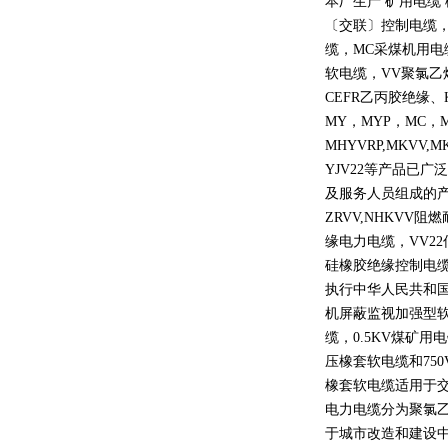
本厂生产 矿用电缆
〔交联〕控制电缆
缆，
MC
采煤机用电
软电缆，
VV
聚氯乙
CEFR
乙丙胶绝缘、
MY
，
MYP
，
MC
，
MHYVRP,MKVV,M
YJV22
等产品已广泛
及服务人员组成的
ZRVV,NHKVV
阻燃
缘电力电缆，
VV22
硅橡胶绝缘控制电
执行中华人民共和
机屏蔽监视加强型
缆，
0.5KV
煤矿用电
压橡套软电缆和
750
橡套软电缆适用于
电力电缆分为聚氯
于城市改造和建设