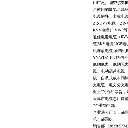
用广泛。 塑料控制
合使用的聚氯乙烯
电缆解释：非标电缆
ZR-KVV
电缆，
ZR-
KVV
电缆）
VV-P
等
通信电源电缆（
RV
缆
|6KV
电缆
|UGF
电
机屏蔽电缆 盾构机
YY,WDZ-EE
路信号
低烟低卤，低烟无
缆，电动葫芦电缆
线，自承式或中间
支电缆，电力分支电
至上
”
的办厂宗旨，
天津市电缆总厂橡
*企业销售部
企业法人厂长：郝
总：郝
国庆
销售部
1
3
833
65734