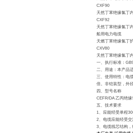
CXF90
天然丁苯绝缘氯丁
CXF92
天然丁苯绝缘氯丁
船用电力电缆
天燃丁苯绝缘氯丁
CXV80
天然丁苯绝缘氯丁
一、执行标准：GB933
二、用途：本产品
三、使用特性：电缆长
倍。非铠装型，外径
四、型号名称
CEFR/DA 乙
五、技术要求
1、应能经受单程30
2、电缆应能经受交流
3、电缆线芯结构，绝