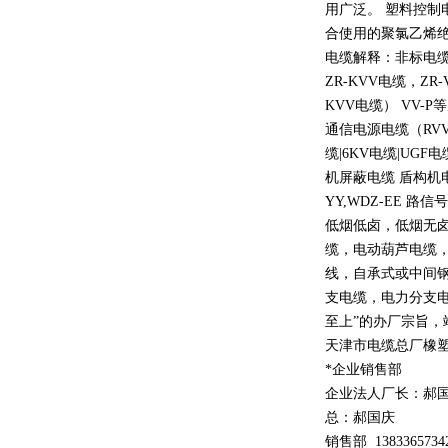
用广泛。 塑料控制
合使用的聚氯乙烯
电缆解释：非标电缆
ZR-KVV
电缆，
ZR-
KVV
电缆）
VV-P
等
通信电源电缆（
RV
缆
|6KV
电缆
|UGF
电
机屏蔽电缆 盾构机
YY,WDZ-EE
路信号
低烟低卤，低烟无
缆，电动葫芦电缆
线，自承式或中间
支电缆，电力分支电
至上
”
的办厂宗旨，
天津市电缆总厂橡
*企业销售部
企业法人厂长：郝
总：郝
国庆
销售部
1
3
833
65734