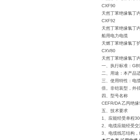
CXF90
天然丁苯绝缘氯丁
CXF92
天然丁苯绝缘氯丁
船用电力电缆
天燃丁苯绝缘氯丁
CXV80
天然丁苯绝缘氯丁
一、执行标准：GB933
二、用途：本产品
三、使用特性：电缆长
倍。非铠装型，外径
四、型号名称
CEFR/DA 乙
五、技术要求
1、应能经受单程30
2、电缆应能经受交流
3、电缆线芯结构，绝