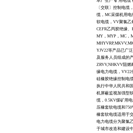
本厂生产 矿用电缆
〔交联〕控制电缆
缆，
MC
采煤机用电
软电缆，
VV
聚氯乙
CEFR
乙丙胶绝缘、
MY
，
MYP
，
MC
，
MHYVRP,MKVV,M
YJV22
等产品已广泛
及服务人员组成的
ZRVV,NHKVV
阻燃
缘电力电缆，
VV22
硅橡胶绝缘控制电
执行中华人民共和
机屏蔽监视加强型
缆，
0.5KV
煤矿用电
压橡套软电缆和
750
橡套软电缆适用于
电力电缆分为聚氯
于城市改造和建设