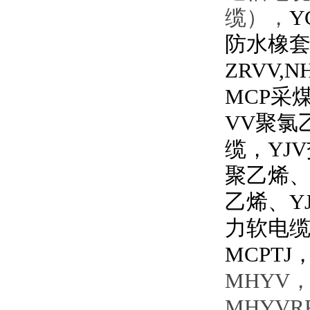
缆
），
Y
防水橡套
ZRVV
MCP采
VV聚氯
缆，YJ
聚乙烯、
乙烯、Y
力软电缆
MCPTJ
MHYV，
MHYVR