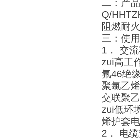
二：产
Q/HHTZ
阻燃耐火
三：使
1． 交流
zui高
氟46绝缘
聚氯乙烯
交联聚乙
zui低
烯护套电
2． 电