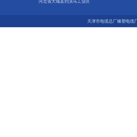
河北省大城县刘演马工业区
天津市电缆总厂橡塑电缆厂 