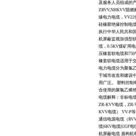
及服务人员组成的
ZRVV,NHKVV
阻燃
缘电力电缆，
VV22
硅橡胶绝缘控制电
执行中华人民共和
机屏蔽监视加强型
缆，
0.5KV
煤矿用电
压橡套软电缆和
750
橡套软电缆适用于
电力电缆分为聚氯
于城市改造和建设
用广泛。 塑料控制
合使用的聚氯乙烯
电缆解释：非标电缆
ZR-KVV
电缆，
ZR-
KVV
电缆）
VV-P
等
通信电源电缆（
RV
缆
|6KV
电缆
|UGF
电
机屏蔽电缆 盾构机