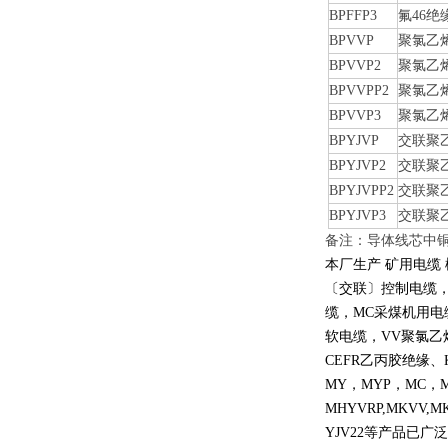
BPFFP3
氟46
BPVVP
聚氯乙
BPVVP2
聚氯乙
BPVVPP2
聚氯乙
BPVVP3
聚氯乙
BPYJVP
交联聚
BPYJVP2
交联聚
BPYJVPP2
交联聚
BPYJVP3
交联聚
备注：导体线芯中铜
本厂生产 矿用电缆
〔交联〕控制电缆
缆，
MC
采煤机用电
软电缆，
VV
聚氯乙
CEFR
乙丙胶绝缘、
MY
，
MYP
，
MC
，
MHYVRP,MKVV,M
YJV22
等产品已广泛