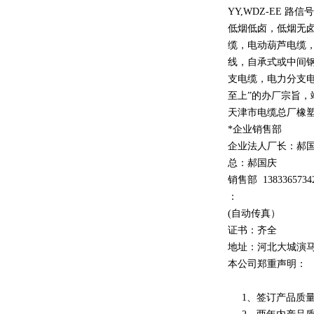
YY,WDZ-EE
路信号
低烟低卤，低烟无
缆，电动葫芦电缆
线，自承式或中间
支电缆，电力分支电
至上
”
的办厂宗旨，
天津市电缆总厂橡
*企业销售部
企业法人厂长：郝
总：郝
国庆
销售部
1
3
833
65734
：
(自动传真）
证书：齐全
地址：河北大城演
本公司郑重声明：
1、签订产品质量