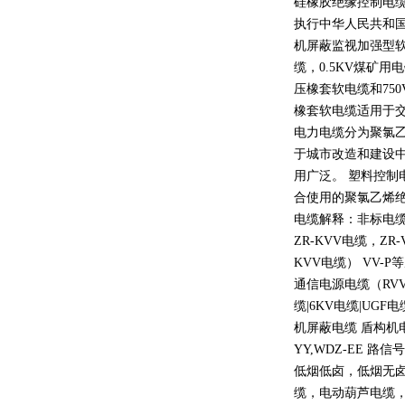
硅橡胶绝缘控制电
执行中华人民共和
机屏蔽监视加强型
缆，
0.5KV
煤矿用电
压橡套软电缆和
750
橡套软电缆适用于
电力电缆分为聚氯
于城市改造和建设
用广泛。 塑料控制
合使用的聚氯乙烯
电缆解释：非标电缆
ZR-KVV
电缆，
ZR-
KVV
电缆）
VV-P
等
通信电源电缆（
RV
缆
|6KV
电缆
|UGF
电
机屏蔽电缆 盾构机
YY,WDZ-EE
路信号
低烟低卤，低烟无
缆，电动葫芦电缆