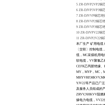
5 ZR-DJVP2
6 ZR-DJVP3
7 ZR-DJVVP
8 ZR-DJVVP
9 ZR-DJVVP
10 ZR-DJVP
11 ZR-DJVP
本厂生产 矿用电缆
〔交联〕控制电缆
缆，
MC
采煤机用电
软电缆，
VV
聚氯乙
CEFR
乙丙胶绝缘、
MY
，
MYP
，
MC
，
MHYVRP,MKVV,M
YJV22
等产品已广泛
及服务人员组成的
ZRVV,NHKVV
阻燃
缘电力电缆，
VV22