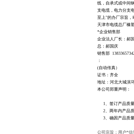
线，自承式或中间
支电缆，电力分支电
至上
”
的办厂宗旨，
天津市电缆总厂橡
*企业销售部
企业法人厂长：郝
总：郝
国庆
销售部
1
3
833
65734
：
(自动传真）
证书：齐全
地址：河北大城演
本公司郑重声明：
1、签订产品质量
2、两年内产品质
3、确因产品质量
公司宗旨；用户*信