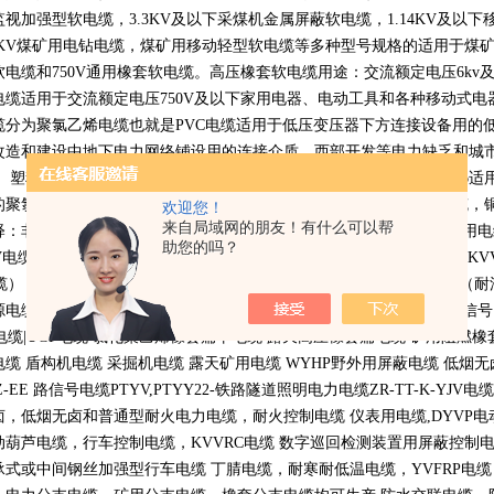
监视加强型软电缆，
3.3KV
及以下采煤机金属屏蔽软电缆，
1.14KV
及以下
KV
煤矿用电钻电缆，煤矿用移动轻型软电缆等多种型号规格的适用于煤
软电缆和
750V
通用橡套软电缆。高压橡套软电缆用途：交流额定电压
6kv
电缆适用于交流额定电压
750V
及以下家用电器、电动工具和各种移动式电
缆分为聚氯乙烯电缆也就是
PVC
电缆适用于低压变压器下方连接设备用的
改造和建设中地下电力网络铺设用的连接介质，西部开发等电力缺乏和城
。 塑料控制电缆全称聚氯乙烯绝缘和护套控制电缆执行标准
GB9330-86
适
的聚氯乙烯绝缘和护套的电缆工作温度为
70
摄氏度它分为铜丝屏蔽电缆，
欢迎您！
来自局域网的朋友！有什么可以帮
释：非标电缆，特种需要的电线电缆产品 非国标电缆（布标电缆） 船用
助您的吗？
V
电缆，
ZR-VV
电缆） 耐火电缆（耐火控制电缆，耐火电力电缆，
NH-KV
缆）
VV-P
等屏蔽电力电缆 钢丝加强型电缆（
YC-J
电缆） 野外用电缆（耐
源电缆（
RVVZ
电缆） 矿用防暴电缆
|
矿用阻燃电缆
|
矿用通讯电缆
|
矿用信号
电缆
|UGF
电缆 氯化聚乙烯橡套扁平电缆 露天高压橡套扁电缆 矿用阻燃橡
电缆 盾构机电缆 采掘机电缆 露天矿用电缆
WYHP
野外用屏蔽电缆 低烟
Z-EE
路信号电缆
PTYV,PTYY22-
铁路隧道照明电力电缆
ZR-TT-K-YJV
电缆
卤，低烟无卤和普通型耐火电力电缆，耐火控制电缆 仪表用电缆
,DYVP
电
动葫芦电缆，行车控制电缆，
KVVRC
电缆 数字巡回检测装置用屏蔽控制
承式或中间钢丝加强型行车电缆 丁腈电缆，耐寒耐低温电缆，
YVFRP
电缆