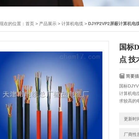
现在的位置：
首页
>
产品展示
>
计算机电缆
>
DJYP2VP2屏蔽计算机电
国标D
点 技
简要描
国标DJY
计算机电缆
求较高的
更新时间：
厂商性