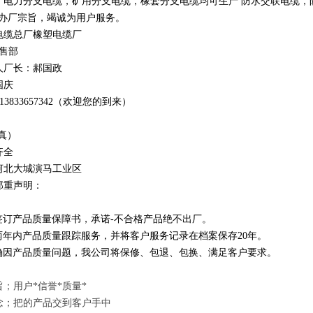
，电力分支电缆，矿用分支电缆，橡套分支电缆均可生产 防水交联电缆，防鼠
办厂宗旨，竭诚为用户服务。
电缆总厂橡塑电缆厂
销售部
人厂长：郝国政
国庆
1
3
833
657342
（欢迎您的到来）
真）
齐全
河北大城演马工业区
郑重声明：
订产品质量保障书，承诺-不合格产品绝不出厂。
年内产品质量跟踪服务，并将客户服务记录在档案保存20年。
因产品质量问题，我公司将保修、包退、包换、满足客户要求。
；用户*信誉*质量*
念；把的产品交到客户手中