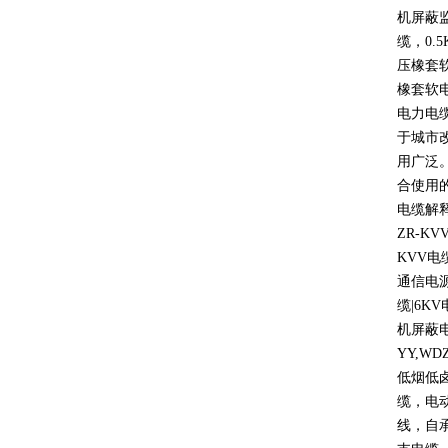
机屏蔽
缆，
0.5
压橡套
橡套软
电力电
于城市
用广泛
合使用
电缆解
ZR-KV
KVV
电
通信电
缆
|6KV
机屏蔽
YY,WD
低烟低
缆，电
线，自