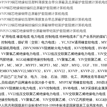
-DJVP3VP3铜芯绝缘铝箔塑料薄膜复合带分屏蔽及总屏蔽护套阻燃计算机电
-DJVVP铜芯绝缘铜丝编织总屏蔽护套阻燃计算机电缆
-DJVVP2铜芯绝缘铜带总屏蔽护套阻燃计算机电缆
-DJVVP3铜芯绝缘铝箔塑料薄膜复合带总屏蔽护套阻燃计算机电缆
R-DJVPV22铜芯绝缘铜丝编织分屏蔽钢带铠装护套阻燃计算机电缆
R-DJVP2V22铜芯绝缘铜带分屏蔽钢带铠装护套阻燃计算机电缆
产 矿用电缆 橡套电缆 电力电缆 控制电缆 特种电缆本厂生产全系列的
〕控制电缆，煤矿用〔交联〕电力电缆），
YC,YZW
通用橡套软电缆，
MY
采煤机用电缆，
ZRVV,NHKVV
阻燃耐火电力电缆，
KVV
控制电缆，
BV
布
，
VV
聚氯乙烯绝缘电力电缆，
VV22
低压交联聚乙烯绝缘电力电缆，
YJV
交
丙胶绝缘、
KGG
硅橡胶绝缘控制电缆，
VV
聚氯乙烯、
YJV
交联聚乙烯、
C
YP
，
MC
，
MCP
，
MYPTJ
，
MCPTJ
，
MZ
，
MZP
，
MYQ
，
UGF
，
YH
，
YH
P,MKVV,MKVV22,MKVV32
，
KVV
，
KVV22
，
KVVP
，
KVVP-22
，
KVVR
等产品已广泛为矿业、电力、冶金、石油、消防、化工、两网改造等基础
人员组成的产品网遍布全国
20
多个省市。
MYPTJ
矿用橡套软电缆，
JHS
防
NHKVV
阻燃耐火电力电缆，
KVV
控制电缆，
BV
布电线，
MCP
采煤机金属
电缆，
VV22
低压交联聚乙烯绝缘电力电缆，
YJV
交联聚乙烯绝缘电力电缆
绝缘控制电缆，
VV
聚氯乙烯、
YJV
交联聚乙烯、
CVV
乙丙胶绝缘、
KGG
硅
华人民共和国煤炭行业标准
MT818-1999
本标准是国家煤炭工业局发布的。