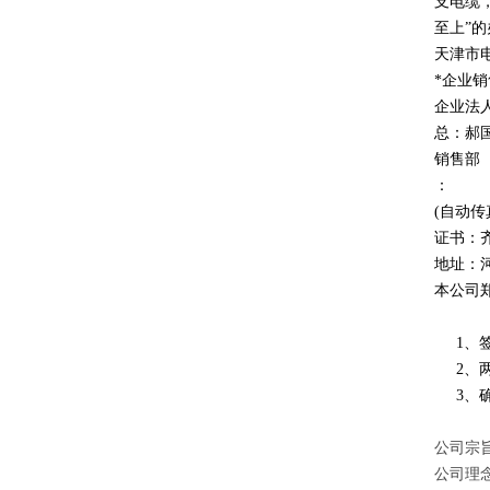
支电缆
至上
”
的
天津市
*企业
企业法
总：郝
销售部
：
(自动传
证书：
地址：
本公司
1、签
2、两
3、确
公司宗旨
公司理