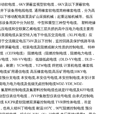
移动软电缆，
6KV
屏蔽监视型软电缆，
6KV
及以下屏蔽软电
矿井下设备用电线电缆
.
通用橡套软电缆简称橡套电缆，分为高
及以下移动配电装置及矿山采掘机械；起重运输机械等。低压
器设备用其中分为轻型、中型和重型三种型号电缆。 塑料绝缘
低压电缆和交联聚乙烯电缆三层共挤的高中压电力电缆主要用
市美观电缆从架空转入地下中低压交流电缆（
XLPE
电缆）应
用于交流额定电压
750V
及以下控制，监控回路及保护线路等场
铜带屏蔽电缆，铠装电缆及阻燃或耐火性质的控制电缆。 特种
电缆（
CEFR
电缆） 阻燃电缆（阻燃控制电缆，阻燃电力电缆，
V
电缆，
NH-VV
电缆） 低烟低卤电缆（
DLD-VV
电缆，
DLD
－
油，耐磨）
YCW
电缆，
YZW
电缆 焊把线 计算机电缆 橡套线
电缆
|
矿用通信电缆 高压橡套电缆
|
高压矿用电缆
|10KV
电
套预分支电缆 本安电缆
,
本安信号电缆
,
本安控制电缆
,
本安计算
无卤电力电力电缆及低烟无卤控制电缆
WDZ-YDE,WDZ-
 氟塑料控制电缆及氟塑料控制电缆也就是
FF
电缆及
KFF
电缆
动型仪表信号电缆，
JYVP
集散型仪表信号电缆 自承式控制电
电缆
KJCPR
柔软阻燃双屏蔽控制电缆
TVR
弹性体电缆，吊篮
，也有人错叫丁晴电缆 耐温
105
℃
，90
℃
阻燃控制电缆 预分