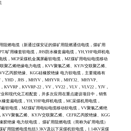
缆
煤矿用阻燃电缆（新通过煤安证的煤矿用阻燃通信电缆，煤矿用
PTJ
矿用橡套软电缆，
JHS
防水橡套扁电缆，
YH,YHF
电焊机电
电线，
MCP
采煤机金属屏蔽软电缆，
MZ
煤矿用电钻电缆移动
联聚乙烯绝缘电力电缆，
KVV
聚氯乙烯、
KYJV
交联聚乙烯、
VV
乙丙胶绝缘、
KGG
硅橡胶绝缘 电力软电缆，主要规格有
F
，
YHD
，
JHS
，
MHYV
，
MHYVR
，
MHY32
、
MHYVP
、
，
KVVRP
，
KVVRP-22
，
VV
，
VV22
，
VLV
，
VLV22
，
YJV
，
产业和现代化工程配套，并多次应用在重点建设项目中，销售
水橡套扁电缆，
YH,YHF
电焊机电缆，
MC
采煤机用电缆，
屏蔽软电缆，
MZ
煤矿用电钻电缆移动软电缆，
VV
聚氯乙烯绝
，
KVV
聚氯乙烯、
KYJV
交联聚乙烯、
CEFR
乙丙胶绝缘、
KGG
橡胶绝缘 电力软电缆， 煤矿用阻燃电缆（简称为矿用电缆）
煤矿用阻燃电缆包括
3.3KV
及以下采煤机软电缆，
1.14KV
采煤