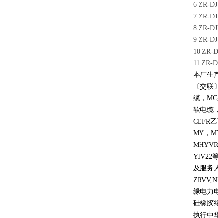
6 ZR
7 ZR
8 ZR
9 ZR
10 Z
11 Z
本厂生
〔交联
缆，
MC
软电缆
CEFR
乙
MY
，
M
MHYVR
YJV22
及服务
ZRVV,
缘电力
硅橡胶
执行中