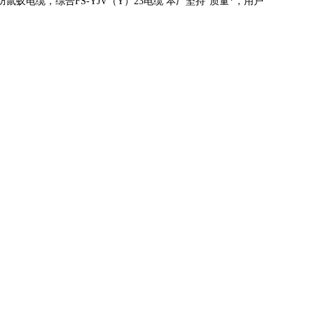
蚁电缆，综合FS-YJV
（
Y
）
23
电缆 本厂坚持
“
质量*，用户