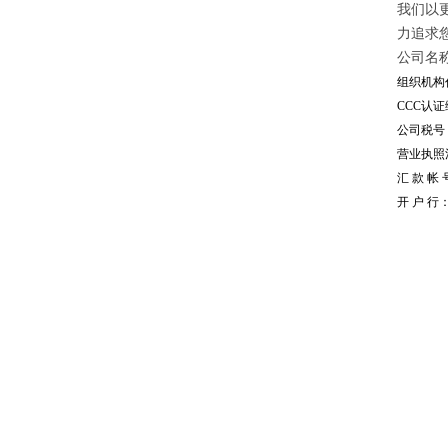
我们以
力追求
公司名
组织机构代
CCC认证编
公司税号：1
营业执照注册
汇 款 帐 号
开 户 