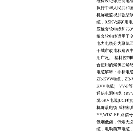
硅橡胶绝缘控制电
执行中华人民共和
机屏蔽监视加强型
缆，
0.5KV
煤矿用电
压橡套软电缆和
750
橡套软电缆适用于
电力电缆分为聚氯
于城市改造和建设
用广泛。 塑料控制
合使用的聚氯乙烯
电缆解释：非标电缆
ZR-KVV
电缆，
ZR-
KVV
电缆）
VV-P
等
通信电源电缆（
RV
缆
|6KV
电缆
|UGF
电
机屏蔽电缆 盾构机
YY,WDZ-EE
路信号
低烟低卤，低烟无
缆，电动葫芦电缆