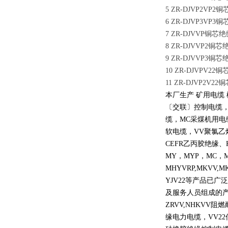
5 ZR-DJVP2
6 ZR-DJVP3
7 ZR-DJVVP
8 ZR-DJVVP
9 ZR-DJVVP
10 ZR-DJVP
11 ZR-DJVP
本厂生产 矿用电缆
〔交联〕控制电缆
缆，
MC
采煤机用电
软电缆，
VV
聚氯乙
CEFR
乙丙胶绝缘、
MY
，
MYP
，
MC
，
MHYVRP,MKVV,M
YJV22
等产品已广泛
及服务人员组成的
ZRVV,NHKVV
阻燃
缘电力电缆，
VV22