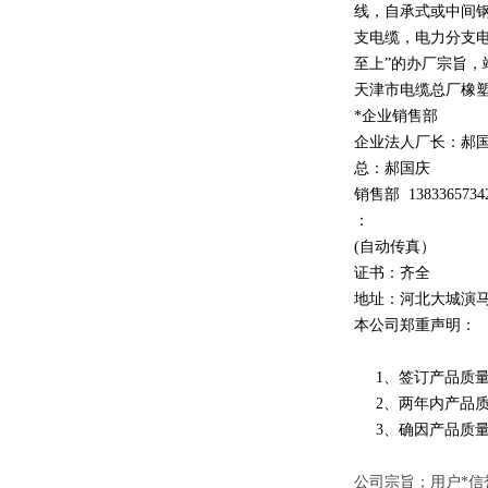
线，自承式或中间
支电缆，电力分支电
至上
”
的办厂宗旨，
天津市电缆总厂橡
*企业销售部
企业法人厂长：郝
总：郝
国庆
销售部
1
3
833
65734
：
(自动传真）
证书：齐全
地址：河北大城演
本公司郑重声明：
1、签订产品质量
2、两年内产品质
3、确因产品质量
公司宗旨；用户*信