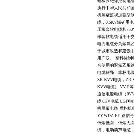
硅橡胶绝缘控制电
执行中华人民共和
机屏蔽监视加强型
缆，
0.5KV
煤矿用电
压橡套软电缆和
750
橡套软电缆适用于
电力电缆分为聚氯
于城市改造和建设
用广泛。 塑料控制
合使用的聚氯乙烯
电缆解释：非标电缆
ZR-KVV
电缆，
ZR-
KVV
电缆）
VV-P
等
通信电源电缆（
RV
缆
|6KV
电缆
|UGF
电
机屏蔽电缆 盾构机
YY,WDZ-EE
路信号
低烟低卤，低烟无
缆，电动葫芦电缆