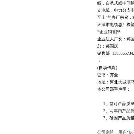
线，自承式或中间
支电缆，电力分支电
至上
”
的办厂宗旨，
天津市电缆总厂橡
*企业销售部
企业法人厂长：郝
总：郝
国庆
销售部
1
3
833
65734
：
(自动传真）
证书：齐全
地址：河北大城演
本公司郑重声明：
1、签订产品质量
2、两年内产品质
3、确因产品质量
公司宗旨；用户*信