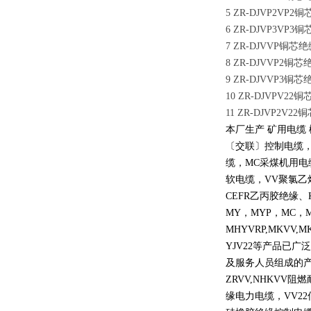
5 ZR-DJVP2
6 ZR-DJVP3
7 ZR-DJVVP
8 ZR-DJVVP
9 ZR-DJVVP
10 ZR-DJVP
11 ZR-DJVP
本厂生产 矿用电缆
〔交联〕控制电缆
缆，
MC
采煤机用电
软电缆，
VV
聚氯乙
CEFR
乙丙胶绝缘、
MY
，
MYP
，
MC
，
MHYVRP,MKVV,M
YJV22
等产品已广泛
及服务人员组成的
ZRVV,NHKVV
阻燃
缘电力电缆，
VV22