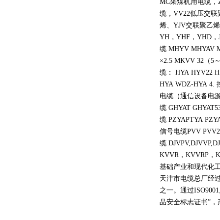
MC采煤机用电缆，
缆，VV22低压交
烯、YJV交联聚乙烯
YH，YHF，YHD，J
缆 MHYV MHYAV 
×2.5 MKVV 32（5
缆： HYA HYV22 HY
HYA WDZ-HYA 4.
电缆（通信设备电源线 ZA
缆 GHYAT GHYAT
缆 PZYAPTYA PZYA
信号电缆PVV PVV22 
缆 DJVPV,DJVVP,D
KVVR，KVVRP
基础产业和现代化工
天津市电缆总厂经
之一。通过ISO90
品安全标志证书”，