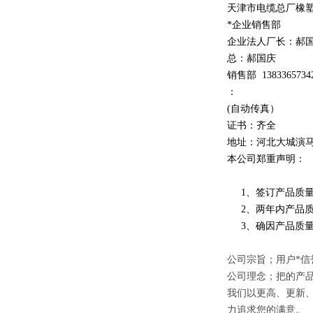
天津市电缆总厂橡
*企业销售部
企业法人厂长：郝
总：郝
国庆
销售部
1
3
833
65734
：
(自动传真）
证书：齐全
地址：河北大城演
本公司郑重声明：
1、签订产品质量
2、两年内产品质
3、确因产品质量
公司宗旨；用户*信
公司理念；把的产
我们以更高、更新
力追求您的满意。