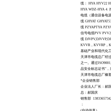
缆： HYA HYV22 HY
HYA WDZ-HYA 4.
电缆（通信设备电源线 ZA
缆 GHYAT GHYAT
缆 PZYAPTYA PZYA
信号电缆PVV PVV22 
缆 DJVPV,DJVVP,D
KVVR，KVVRP
基础产业和现代化工
天津市电缆总厂经
之一。通过ISO90
品安全标志证书”，
天津市电缆总厂橡
*企业销售部
企业法人厂长：郝
总：郝
国庆
销售部
1
3
833
65734
：
(自动传真）