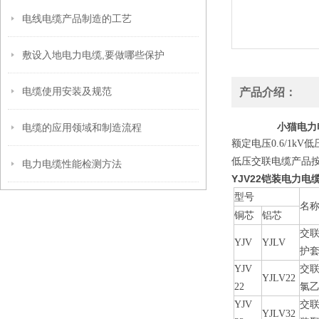
电线电缆产品制造的工艺
敷设入地电力电缆,要做哪些保护
电缆使用安装及规范
产品介绍：
小猫电力电
电缆的应用领域和制造流程
额定电压0.6/1k
低压交联电缆产品按G
电力电缆性能检测方法
YJV22铠装电力电缆
型号
名
铜芯
铝芯
交
YJV
YJLV
护
YJV
交
YJLV22
22
氯
YJV
交
YJLV32