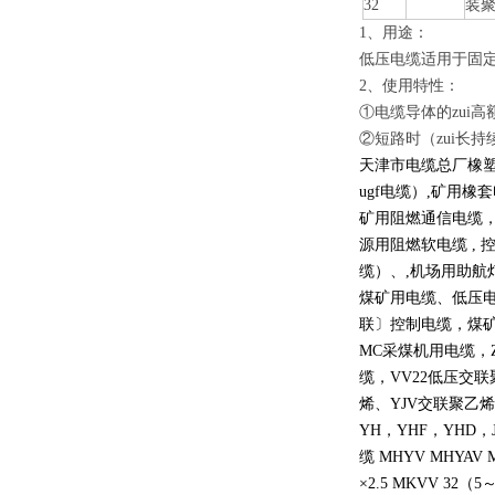
32
装
1、用途：
低压电缆适用于固定
2、使用特性：
①电缆导体的zui高
②短路时（zui长持
天津市电缆总厂橡塑电
ugf电缆）,矿用橡套
矿用阻燃通信电缆，
源用阻燃软电缆 , 控
缆）、,机场用助航灯
煤矿用电缆、低压电
联〕控制电缆，煤矿
MC采煤机用电缆，
缆，VV22低压交
烯、YJV交联聚乙烯
YH，YHF，YHD，J
缆 MHYV MHYAV 
×2.5 MKVV 32（5