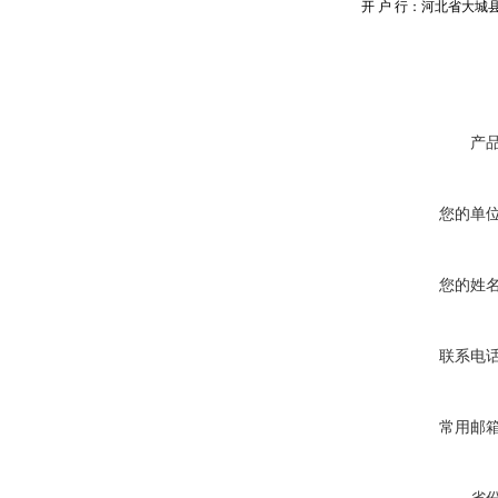
开 户 行：河北省大城
产
您的单
您的姓
联系电
常用邮